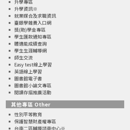
升學專區
升學資訊※
就業媒合及求職資訊
臺銀學雜費入口網
獎(助)學金專區
學生匯款通知專區
體適能成績查詢
學生生涯輔導網
師生交流
Easy test線上學習
英語線上學習
圖書館電子書
圖書館小論文專區
閱讀存摺推廣活動
其他專區 Other
性別平等教育
保護智慧財產權專區
台南二區輔導諮商中心※