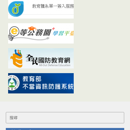
Search
for: