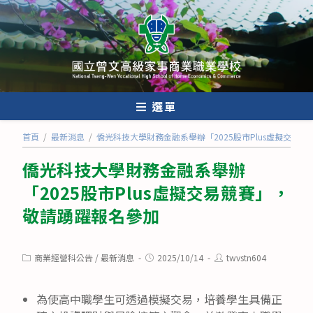
跳
轉
至
主
要
內
選單
容
首頁
/
最新消息
/
僑光科技大學財務金融系舉辦「2025股市Plus虛擬交易
僑光科技大學財務金融系舉辦
「2025股市Plus虛擬交易競賽」，
敬請踴躍報名參加
Post
Post
Post
商業經營科公告
/
最新消息
2025/10/14
twvstn604
category:
published:
author:
為使高中職學生可透過模擬交易，培養學生具備正