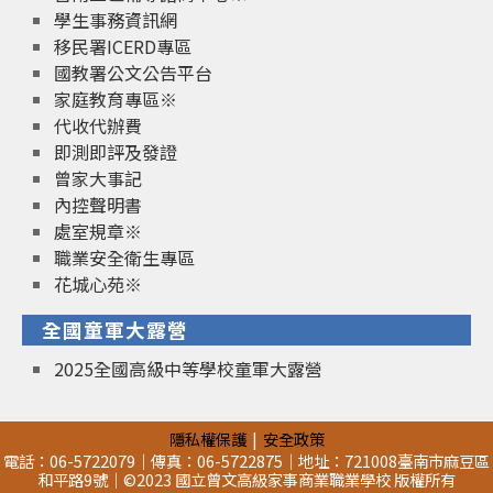
學生事務資訊網
移民署ICERD專區
國教署公文公告平台
家庭教育專區※
代收代辦費
即測即評及發證
曾家大事記
內控聲明書
處室規章※
職業安全衛生專區
花城心苑※
全國童軍大露營
2025全國高級中等學校童軍大露營
隱私權保護
安全政策
電話：06-5722079｜傳真：06-5722875｜地址：721008臺南市麻豆區
和平路9號｜©2023 國立曾文高級家事商業職業學校 版權所有