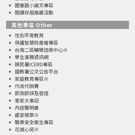
圖書館小論文專區
閱讀存摺推廣活動
其他專區 Other
性別平等教育
保護智慧財產權專區
台南二區輔導諮商中心※
學生事務資訊網
移民署ICERD專區
國教署公文公告平台
家庭教育專區※
代收代辦費
即測即評及發證
曾家大事記
內控聲明書
處室規章※
職業安全衛生專區
花城心苑※