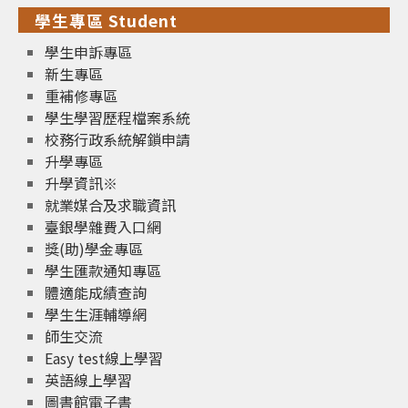
學生專區 Student
學生申訴專區
新生專區
重補修專區
學生學習歷程檔案系統
校務行政系統解鎖申請
升學專區
升學資訊※
就業媒合及求職資訊
臺銀學雜費入口網
獎(助)學金專區
學生匯款通知專區
體適能成績查詢
學生生涯輔導網
師生交流
Easy test線上學習
英語線上學習
圖書館電子書