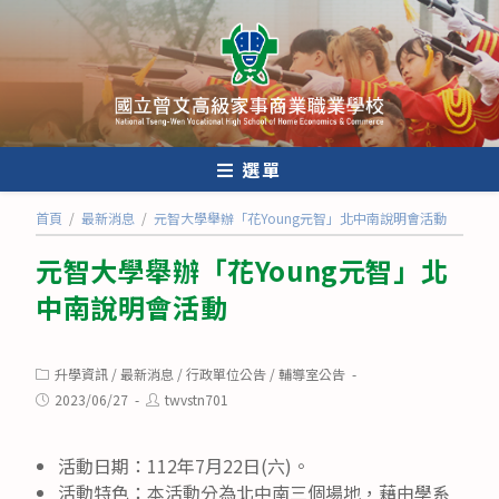
跳
轉
至
主
要
內
選單
容
首頁
/
最新消息
/
元智大學舉辦「花Young元智」北中南說明會活動
元智大學舉辦「花Young元智」北
中南說明會活動
Post
升學資訊
/
最新消息
/
行政單位公告
/
輔導室公告
category:
Post
Post
2023/06/27
twvstn701
published:
author:
活動日期：112年7月22日(六)。
活動特色：本活動分為北中南三個場地，藉由學系