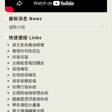
最新消息 News
最
選取分類
新
快速連結 Links
消
息
曾文家商實境導覽
News
餐管科特色招生
校長信箱
太陽能發電回饋金
疫情專區
失物招領專區
曾家新聞剪報
校務行政系統
主網頁後端管理系統
圖書館資訊查詢系統
學年課程計畫書
學生選課輔導手冊