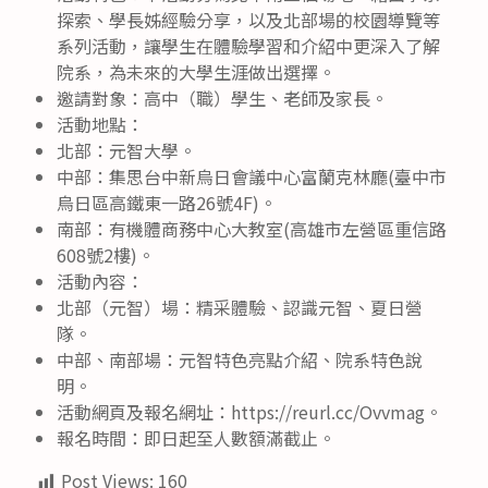
探索、學長姊經驗分享，以及北部場的校園導覽等
系列活動，讓學生在體驗學習和介紹中更深入了解
院系，為未來的大學生涯做出選擇。
邀請對象：高中（職）學生、老師及家長。
活動地點：
北部：元智大學。
中部：集思台中新烏日會議中心富蘭克林廳(臺中市
烏日區高鐵東一路26號4F)。
南部：有機體商務中心大教室(高雄市左營區重信路
608號2樓)。
活動內容：
北部（元智）場：精采體驗、認識元智、夏日營
隊。
中部、南部場：元智特色亮點介紹、院系特色說
明。
活動網頁及報名網址：https://reurl.cc/Ovvmag。
報名時間：即日起至人數額滿截止。
Post Views:
160