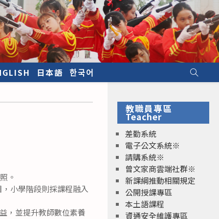
NGLISH
日本語
한국어
教職員專區
Teacher
差勤系統
電子公文系統※
請購系統※
曾文家商雲端社群※
查照。
新課綱推動相關規定
目，小學階段則採課程融入
公開授課專區
本土語課程
益，並提升教師數位素養
資通安全維護專區