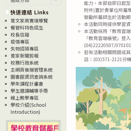
能力，本部自即日起至1
新
附件)置於貴單位所屬學校及
快速連結 Links
消
鼓勵所屬師生於活動期
息
曾文家商實境導覽
本活動同時提供學習資
News
餐管科特色招生
本活動採用「教育雲端
校長信箱
「教育雲端帳號」登入
疫情專區
(04)22220507/07010
失物招領專區
若有活動相關問題或其
曾家新聞剪報
話：(03)571-2121分
校務行政系統
主網頁後端管理系統
圖書館資訊查詢系統
學年課程計畫書
學生選課輔導手冊
線上教學專區
學校介紹(School
Introduction)