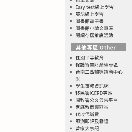
Easy test線上學習
英語線上學習
圖書館電子書
圖書館小論文專區
閱讀存摺推廣活動
其他專區 Other
性別平等教育
保護智慧財產權專區
台南二區輔導諮商中心
※
學生事務資訊網
移民署ICERD專區
國教署公文公告平台
家庭教育專區※
代收代辦費
即測即評及發證
曾家大事記