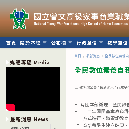
跳
轉
至
主
要
內
首頁
關於本校
公布欄
行政單位
教學單
容
首頁
/
最新消息
/
全民數位素養
媒體專區 Media
全民數位素養自
Post
教務處公告
/
最新消息
/
行政單
category:
有關本部辦理「全民數
十二年國民基本教育課
方式進行，將資訊教育
最新消息 News
為培養學生建立健康、
最
選取分類