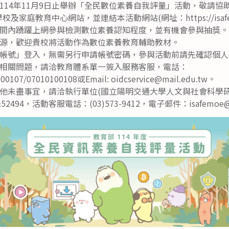
14年11月9日止舉辦「全民數位素養自我評量」活動，敬請協助將
家庭教育中心網站，並連結本活動網站(網址：https://isafeeven
間內踴躍上網參與檢測數位素養認知程度，並有機會參與抽獎。
源，歡迎貴校將活動作為數位素養教育輔助教材。
帳號」登入，無需另行申請帳號密碼，參與活動前請先確認個人
相關問題，請洽教育體系單一簽入服務客服，電話：
100107/07010100108或Email: oidcservice@mail.edu.tw。
他未盡事宜，請洽執行單位(國立陽明交通大學人文與社會科學研
機52494，活動客服電話：(03)573-9412，電子郵件：isafemoe@ma