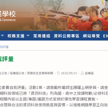
位
校務支援
常用連結
資料公開專區
網站導覽
E
自我評量
我評量
Post
Post
位公告
/
設備組公告
/
資通安全宣導與新聞
2025/09/15
設備組
published:
author:
位素養自我評量」活動1案，請鼓勵所屬師生踴躍上網參與，請
綱科技領域已將「資訊科技」列為國、高中之授課時數/必修科
相關內容以主題/專題/議題方式安排於彈性學習課程實施。
合理與合法的資訊科技使用態度與習慣，以增進網路學習正向效