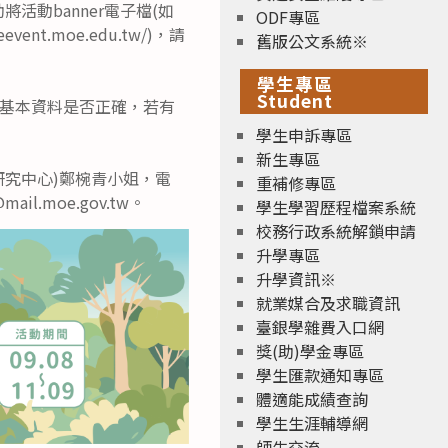
活動banner電子檔(如
ODF專區
t.moe.edu.tw/)，請
舊版公文系統※
學生專區
Student
基本資料是否正確，若有
學生申訴專區
新生專區
究中心)鄭椀青小姐，電
重補修專區
il.moe.gov.tw。
學生學習歷程檔案系統
校務行政系統解鎖申請
升學專區
升學資訊※
就業媒合及求職資訊
臺銀學雜費入口網
獎(助)學金專區
學生匯款通知專區
體適能成績查詢
學生生涯輔導網
師生交流