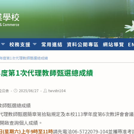
位
校務支援
常用連結
資料公開專區
網站導覽
E
學年度第1次代理教師甄選總成績
年度第1次代理教師甄選總成績
Post
Post
位公告
2025/06/27
twvstn104
published:
author:
理教師甄選總成績
1次代理教師甄選簡章第拾點規定及本校113學年度第6次教評會會
)開啟查詢個人成績。
8日(星期六)上午9時至11時
請先電洽06-5722079-104並攜