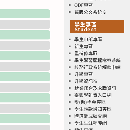
ODF專區
舊版公文系統※
學生專區
Student
學生申訴專區
新生專區
重補修專區
學生學習歷程檔案系統
校務行政系統解鎖申請
升學專區
升學資訊※
就業媒合及求職資訊
臺銀學雜費入口網
獎(助)學金專區
學生匯款通知專區
體適能成績查詢
學生生涯輔導網
師生交流