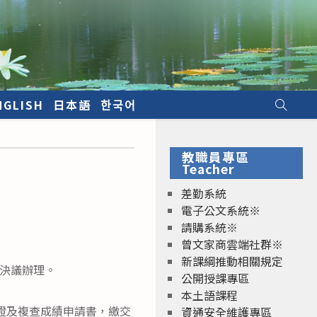
NGLISH
日本語
한국어
教職員專區
Teacher
差勤系統
電子公文系統※
請購系統※
曾文家商雲端社群※
新課綱推動相關規定
議決議辦理。
公開授課專區
本土語課程
帶准考證及複查成績申請書，繳交
資通安全維護專區