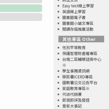
Easy test線上學習
英語線上學習
圖書館電子書
圖書館小論文專區
閱讀存摺推廣活動
其他專區 Other
性別平等教育
保護智慧財產權專區
台南二區輔導諮商中心
※
學生事務資訊網
移民署ICERD專區
國教署公文公告平台
家庭教育專區※
代收代辦費
即測即評及發證
曾家大事記