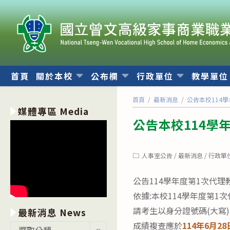
跳
轉
至
主
要
內
首頁
關於本校
公布欄
行政單位
教學單
容
首頁
/
最新消息
/
公告本校114
媒體專區 Media
公告本校114學
Post
人事室公告
/
最新消息
/
行政單
category:
公告114學年度第1次代
依據:本校114學年度第
請考生以身分證號碼(大寫
最新消息 News
成績複查應於
114年6月2
最
選取分類