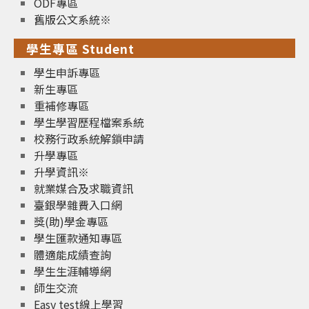
ODF專區
舊版公文系統※
學生專區 Student
學生申訴專區
新生專區
重補修專區
學生學習歷程檔案系統
校務行政系統解鎖申請
升學專區
升學資訊※
就業媒合及求職資訊
臺銀學雜費入口網
獎(助)學金專區
學生匯款通知專區
體適能成績查詢
學生生涯輔導網
師生交流
Easy test線上學習