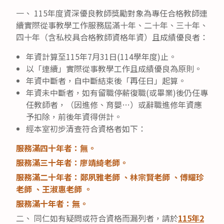
一、 115年度資深優良教師獎勵對象為專任合格教師連
續實際從事教學工作服務屆滿十年、二十年、三十年、
四十年（含私校具合格教師資格年資）且成績優良者：
年資計算至115年7月31日(114學年度)止。
以「連續」實際從事教學工作且成績優良為原則。
年資中斷者，自中斷結束後「再任日」起算。
年資未中斷者，如有留職停薪復職(或畢業)後仍任專
任教師者，（因進修、育嬰…）或辭職進修年資應
予扣除，前後年資得併計。
經本室初步清查符合資格者如下：
服務滿四十年者：無。
服務滿三十年者：廖靖綺
老師
。
服務滿二十年者：鄭夙雅老師 、林宗賢
老師
、傅耀珍
老師
、王淑惠
老師
。
服務滿十年者：無。
二、 同仁如有疑問或符合資格而漏列者，請於
115年2