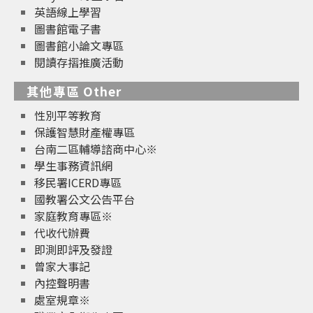
英語線上學習
圖書館電子書
圖書館小論文專區
閱讀存摺推廣活動
其他專區 Other
性別平等教育
保護智慧財產權專區
台南二區輔導諮商中心※
學生事務資訊網
移民署ICERD專區
國教署公文公告平台
家庭教育專區※
代收代辦費
即測即評及發證
曾家大事記
內控聲明書
處室規章※