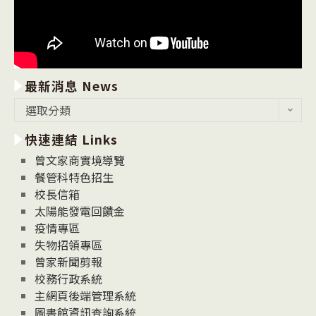
最新消息 News
最
選取分類
新
快速連結 Links
消
息
曾文家商實境導覽
News
餐管科特色招生
校長信箱
太陽能發電回饋金
疫情專區
失物招領專區
曾家新聞剪報
校務行政系統
主網頁後端管理系統
圖書館資訊查詢系統