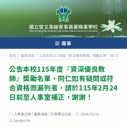
跳
轉
至
主
要
內
選單
容
首頁
/
最新消息
/
公告本校115年度『資深優良教師』獎勵名單，同仁如有疑
公告本校115年度『資深優良教
師』獎勵名單，同仁如有疑問或符
合資格而漏列者，請於115年2月24
日前至人事室補正，謝謝！
Post
Post
人事室公告
/
最新消息
/
行政單位公告
2026/02/10
category:
published:
Post
twvstn104
author: