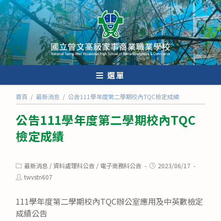
跳
轉
至
主
要
內
選單
容
首頁
/
最新消息
/
公告111學年度第二學期校內TQC檢定成績
公告111學年度第二學期校內TQC
檢定成績
Post
Post
最新消息
/
資料處理科公告
/
電子商務科公告
2023/06/17
category:
published:
Post
twvstn607
author:
111學年度第二學期校內TQC辦公室應用及中英數檢定
成績公告