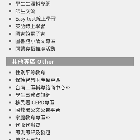
學生生涯輔導網
師生交流
Easy test線上學習
英語線上學習
圖書館電子書
圖書館小論文專區
閱讀存摺推廣活動
其他專區 Other
性別平等教育
保護智慧財產權專區
台南二區輔導諮商中心※
學生事務資訊網
移民署ICERD專區
國教署公文公告平台
家庭教育專區※
代收代辦費
即測即評及發證
曾家大事記