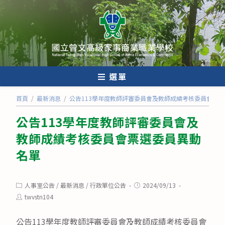
跳
轉
至
主
要
內
選單
容
首頁
/
最新消息
/
公告113學年度教師評審委員會及教師成績考核委員會票
公告113學年度教師評審委員會及
教師成績考核委員會票選委員異動
名單
Post
Post
人事室公告
/
最新消息
/
行政單位公告
2024/09/13
category:
published:
Post
twvstn104
author:
公告113學年度教師評審委員會及教師成績考核委員會