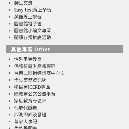
師生交流
Easy test線上學習
英語線上學習
圖書館電子書
圖書館小論文專區
閱讀存摺推廣活動
其他專區 Other
性別平等教育
保護智慧財產權專區
台南二區輔導諮商中心※
學生事務資訊網
移民署ICERD專區
國教署公文公告平台
家庭教育專區※
代收代辦費
即測即評及發證
曾家大事記
內控聲明書