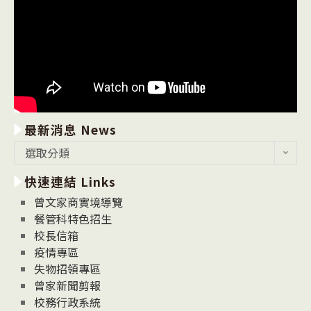
最新消息 News
最
選取分類
新
快速連結 Links
消
息
曾文家商實境導覽
News
餐管科特色招生
校長信箱
疫情專區
失物招領專區
曾家新聞剪報
校務行政系統