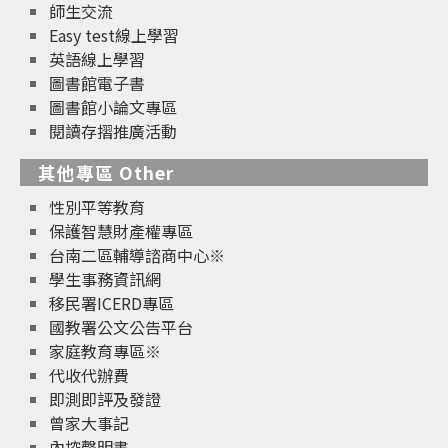
師生交流
Easy test線上學習
英語線上學習
圖書館電子書
圖書館小論文專區
閱讀存摺推廣活動
其他專區 Other
性別平等教育
保護智慧財產權專區
台南二區輔導諮商中心※
學生事務資訊網
移民署ICERD專區
國教署公文公告平台
家庭教育專區※
代收代辦費
即測即評及發證
曾家大事記
內控聲明書