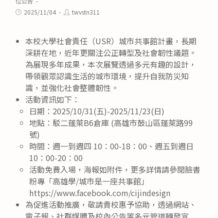
category:
位公告
Post
Post
2025/11/04
twvstn311
published:
author:
本校大學社會責任（USR）城市共事館計畫，長期
深耕在地，近年更關注公正轉型及社會韌性議題。
為展現多年成果，本次展覽透過多元有趣的設計，
帶領觀眾認識生活的城市環境，提升自我防災知
識，並強化社會整體韌性。
活動資訊如下：
日期：2025/10/31(五)-2025/11/23(日)
地點：駁二蓬萊B6倉庫 (高雄市鼓山區蓬萊路99
號)
時間：週一到週四 10：00-18：00、週五到週日
10：00-20：00
活動免費入場，海報如附件，更多詳情請參閱臉書
粉專「高雄學/城市是一座共事館」
https://www.facebook.com/cijindesign
為促進活動推廣，敬請貴校惠予協助，透過網站、
電子報、社群媒體及校內公告等多元管道轉發宣