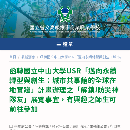
跳
轉
至
主
要
內
選單
容
首頁
/
最新消息
/
函轉國立中山大學USR「邁向永續轉型與創生：城市共事
函轉國立中山大學USR「邁向永續
轉型與創生：城市共事館的全球在
地實踐」計畫辦理之「解鎖!防災神
隊友」展覽事宜，有興趣之師生可
前往參加
Post
學務處公告
/
宣導資訊
/
教官室公告
/
最新消息
/
生輔組公告
/
行政單