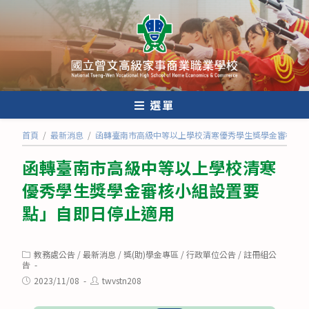
跳
轉
至
主
要
內
選單
容
首頁
/
最新消息
/
函轉臺南市高級中等以上學校清寒優秀學生獎學金審核小
函轉臺南市高級中等以上學校清寒
優秀學生獎學金審核小組設置要
點」自即日停止適用
Post
教務處公告
/
最新消息
/
獎(助)學金專區
/
行政單位公告
/
註冊組公
category:
告
Post
Post
2023/11/08
twvstn208
published:
author: