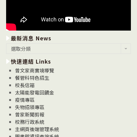
最新消息 News
最
選取分類
新
快速連結 Links
消
息
曾文家商實境導覽
News
餐管科特色招生
校長信箱
太陽能發電回饋金
疫情專區
失物招領專區
曾家新聞剪報
校務行政系統
主網頁後端管理系統
圖書館資訊查詢系統