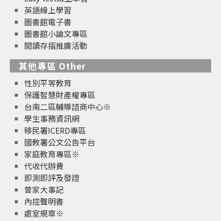
英語線上學習
圖書館電子書
圖書館小論文專區
閱讀存摺推廣活動
其他專區 Other
性別平等教育
保護智慧財產權專區
台南二區輔導諮商中心※
學生事務資訊網
移民署ICERD專區
國教署公文公告平台
家庭教育專區※
代收代辦費
即測即評及發證
曾家大事記
內控聲明書
處室規章※