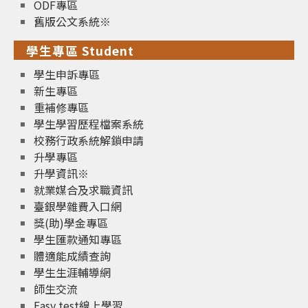
ODF專區
舊版公文系統※
學生專區 Student
學生申訴專區
新生專區
重補修專區
學生學習歷程檔案系統
校務行政系統解鎖申請
升學專區
升學資訊※
就業媒合及求職資訊
臺銀學雜費入口網
獎(助)學金專區
學生匯款通知專區
體適能成績查詢
學生生涯輔導網
師生交流
Easy test線上學習