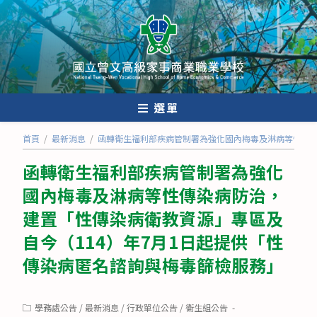
跳
轉
至
主
要
內
選單
容
首頁
/
最新消息
/
函轉衛生福利部疾病管制署為強化國內梅毒及淋病等性傳染
函轉衛生福利部疾病管制署為強化
國內梅毒及淋病等性傳染病防治，
建置「性傳染病衛教資源」專區及
自今（114）年7月1日起提供「性
傳染病匿名諮詢與梅毒篩檢服務」
Post
學務處公告
/
最新消息
/
行政單位公告
/
衛生組公告