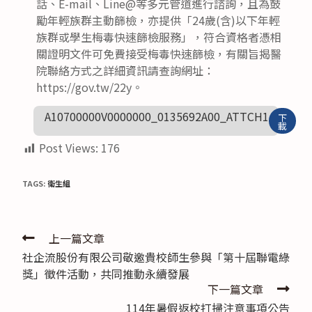
話、E-mail、Line@等多元管道進行諮詢，且為鼓
勵年輕族群主動篩檢，亦提供「24歲(含)以下年輕
族群或學生梅毒快速篩檢服務」，符合資格者憑相
關證明文件可免費接受梅毒快速篩檢，有關旨揭醫
院聯絡方式之詳細資訊請查詢網址：
https://gov.tw/22y。
A10700000V0000000_0135692A00_ATTCH1
下
載
Post Views:
176
TAGS:
衛生組
Read
上一篇文章
社企流股份有限公司敬邀貴校師生參與「第十屆聯電綠
more
獎」徵件活動，共同推動永續發展
articles
下一篇文章
114年暑假返校打掃注意事項公告