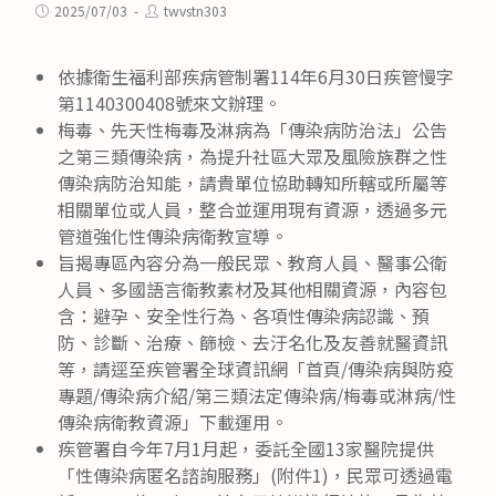
category:
Post
Post
2025/07/03
twvstn303
published:
author:
依據衛生福利部疾病管制署114年6月30日疾管慢字
第1140300408號來文辦理。
梅毒、先天性梅毒及淋病為「傳染病防治法」公告
之第三類傳染病，為提升社區大眾及風險族群之性
傳染病防治知能，請貴單位協助轉知所轄或所屬等
相關單位或人員，整合並運用現有資源，透過多元
管道強化性傳染病衛教宣導。
旨揭專區內容分為一般民眾、教育人員、醫事公衛
人員、多國語言衛教素材及其他相關資源，內容包
含：避孕、安全性行為、各項性傳染病認識、預
防、診斷、治療、篩檢、去汙名化及友善就醫資訊
等，請逕至疾管署全球資訊網「首頁/傳染病與防疫
專題/傳染病介紹/第三類法定傳染病/梅毒或淋病/性
傳染病衛教資源」下載運用。
疾管署自今年7月1月起，委託全國13家醫院提供
「性傳染病匿名諮詢服務」(附件1)，民眾可透過電