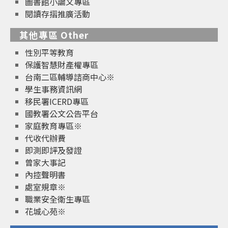
圖書館小論文專區
閱讀存摺推廣活動
其他專區 Other
性別平等教育
保護智慧財產權專區
台南二區輔導諮商中心※
學生事務資訊網
移民署ICERD專區
國教署公文公告平台
家庭教育專區※
代收代辦費
即測即評及發證
曾家大事記
內控聲明書
處室規章※
職業安全衛生專區
花城心苑※