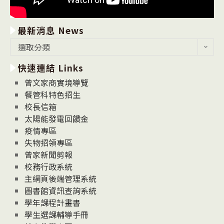
最新消息 News
最
選取分類
新
快速連結 Links
消
息
曾文家商實境導覽
News
餐管科特色招生
校長信箱
太陽能發電回饋金
疫情專區
失物招領專區
曾家新聞剪報
校務行政系統
主網頁後端管理系統
圖書館資訊查詢系統
學年課程計畫書
學生選課輔導手冊