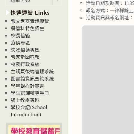
活動日期及時間：113
新
報名方式：一律採線上
快速連結 Links
消
活動資訊與報名網址：https:
息
曾文家商實境導覽
News
餐管科特色招生
校長信箱
疫情專區
失物招領專區
曾家新聞剪報
校務行政系統
主網頁後端管理系統
圖書館資訊查詢系統
學年課程計畫書
學生選課輔導手冊
線上教學專區
學校介紹(School
Introduction)