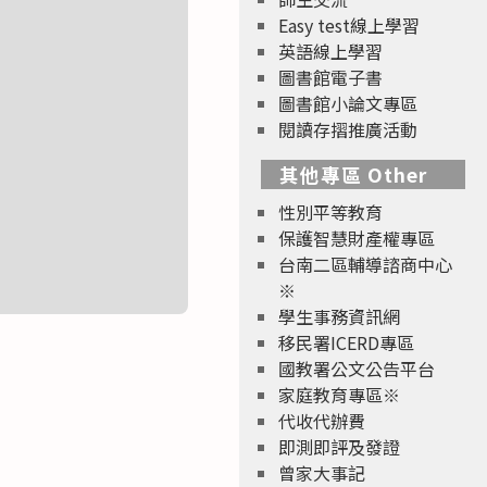
Easy test線上學習
英語線上學習
圖書館電子書
圖書館小論文專區
閱讀存摺推廣活動
其他專區 Other
性別平等教育
保護智慧財產權專區
台南二區輔導諮商中心
※
學生事務資訊網
移民署ICERD專區
國教署公文公告平台
家庭教育專區※
代收代辦費
即測即評及發證
曾家大事記