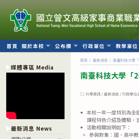
跳
轉
至
主
要
內
首頁
關於本校
公布欄
行政單位
教學單
容
首頁
/
最新消息
/
南臺科技大學「2
媒體專區 Media
南臺科技大學「20
Post
升學資訊
/
最新消息
/
行政單位
category:
本校一年一度特別為全
課程特色介紹及體驗，
活動相關說明如下：
最新消息 News
參與對象：國、高中教
最
選取分類