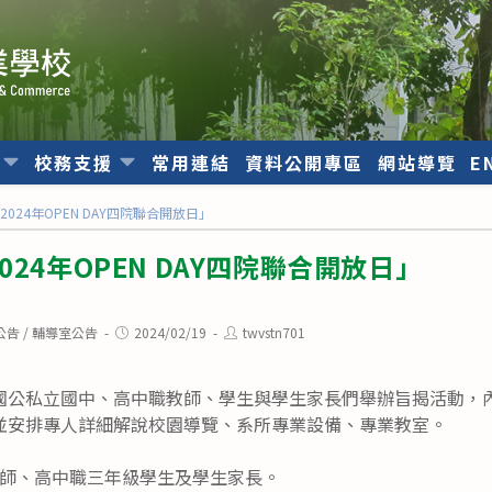
位
校務支援
常用連結
資料公開專區
網站導覽
E
024年OPEN DAY四院聯合開放日」
24年OPEN DAY四院聯合開放日」
Post
Post
公告
/
輔導室公告
2024/02/19
twvstn701
published:
author:
國公私立國中、高中職教師、學生與學生家長們舉辦旨揭活動，
並安排專人詳細解說校園導覽、系所專業設備、專業教室。
師、高中職三年級學生及學生家長。