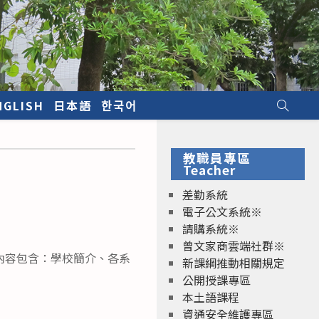
NGLISH
日本語
한국어
教職員專區
Teacher
差勤系統
電子公文系統※
請購系統※
曾文家商雲端社群※
內容包含：學校簡介、各系
新課綱推動相關規定
公開授課專區
本土語課程
資通安全維護專區