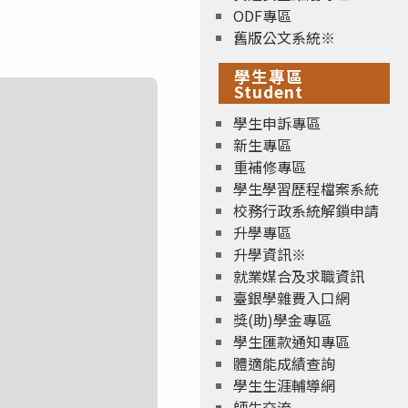
ODF專區
舊版公文系統※
學生專區
Student
學生申訴專區
新生專區
重補修專區
學生學習歷程檔案系統
校務行政系統解鎖申請
升學專區
升學資訊※
就業媒合及求職資訊
臺銀學雜費入口網
獎(助)學金專區
學生匯款通知專區
體適能成績查詢
學生生涯輔導網
師生交流