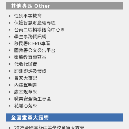
其他專區 Other
性別平等教育
保護智慧財產權專區
台南二區輔導諮商中心※
學生事務資訊網
移民署ICERD專區
國教署公文公告平台
家庭教育專區※
代收代辦費
即測即評及發證
曾家大事記
內控聲明書
處室規章※
職業安全衛生專區
花城心苑※
全國童軍大露營
2025全國高級中等學校童軍大露營