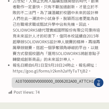
21世紀，人類正式跨入腦礦加速開發的時代，創業
者動作一定要快，只有不斷加速創新，才是立於不
敗的不二法門。為了讓潛藏於校園中未來的設計神
人們在此一潮流中小試身手，脫穎而出者更能為自
己在職場求職或甄試升學中佔有先機。因此，
SOLIDWORKS總代理實威國際股份有限公司秉持培
育未來設計人才的初衷下，偕同本校延續自2015年
起舉辦SOLIDWORKS設計神人競賽的精神，再接再
厲舉辦競賽，搭起一個爭奪頭角崢嶸的平台，以競
賽方式發掘校園內「運用SOLIDWORKS將創意點子
轉變成創新商品」的未來設計神人。
報名日期自6月1日至9月18日24時止，報名網址：
https://goo.gl/forms/r2kmh2aYfyTuTtjB2。
A10700000V0000000_0006202A00_ATTCH1
下
載
Post Views:
74