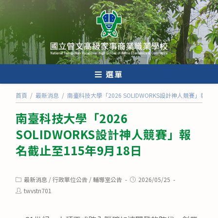
跳
轉
至
主
要
內
選單
容
首頁
/
最新消息
/
南臺科技大學「2026 SOLIDWORKS設計神人競賽」報名截
南臺科技大學「2026
SOLIDWORKS設計神人競賽」報
名截止至115年9月18日
Post
Post
最新消息
/
行政單位公告
/
輔導室公告
2026/05/25
category:
published:
Post
twvstn701
author: