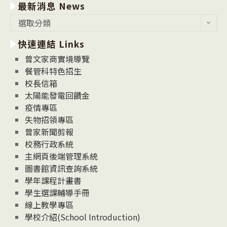
最新消息 News
最
選取分類
新
快速連結 Links
消
息
曾文家商實境導覽
News
餐管科特色招生
校長信箱
太陽能發電回饋金
疫情專區
失物招領專區
曾家新聞剪報
校務行政系統
主網頁後端管理系統
圖書館資訊查詢系統
學年課程計畫書
學生選課輔導手冊
線上教學專區
學校介紹(School Introduction)