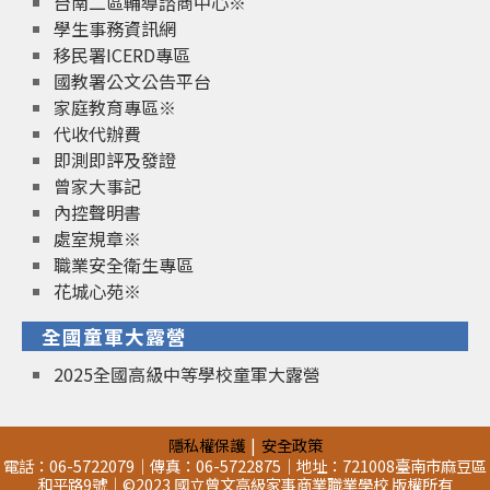
台南二區輔導諮商中心※
學生事務資訊網
移民署ICERD專區
國教署公文公告平台
家庭教育專區※
代收代辦費
即測即評及發證
曾家大事記
內控聲明書
處室規章※
職業安全衛生專區
花城心苑※
全國童軍大露營
2025全國高級中等學校童軍大露營
隱私權保護
安全政策
電話：06-5722079｜傳真：06-5722875｜地址：721008臺南市麻豆區
和平路9號｜©2023 國立曾文高級家事商業職業學校 版權所有