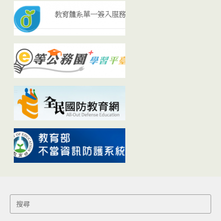
Search
for: