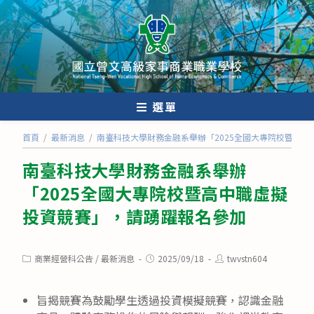
跳
轉
至
主
要
內
選單
容
首頁
/
最新消息
/
南臺科技大學財務金融系舉辦「2025全國大專院校暨高
南臺科技大學財務金融系舉辦
「2025全國大專院校暨高中職虛擬
投資競賽」，請踴躍報名參加
Post
Post
Post
商業經營科公告
/
最新消息
2025/09/18
twvstn604
category:
published:
author:
旨揭競賽為鼓勵學生透過投資模擬競賽，認識金融