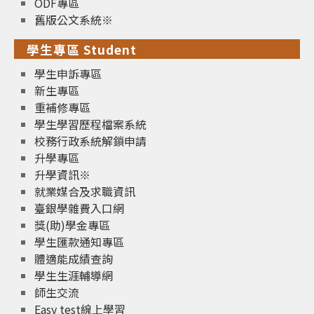
ODF專區
舊版公文系統※
學生專區 Student
學生申訴專區
新生專區
重補修專區
學生學習歷程檔案系統
校務行政系統解鎖申請
升學專區
升學資訊※
就業媒合及求職資訊
臺銀學雜費入口網
獎(助)學金專區
學生匯款通知專區
體適能成績查詢
學生生涯輔導網
師生交流
Easy test線上學習