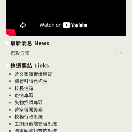
最新消息 News
最
選取分類
新
快速連結 Links
消
息
曾文家商實境導覽
News
餐管科特色招生
校長信箱
疫情專區
失物招領專區
曾家新聞剪報
校務行政系統
主網頁後端管理系統
圖書館資訊查詢系統