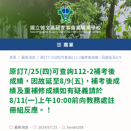
跳
轉
至
主
要
內
選單
容
首頁
/
最新消息
/
原訂7/25(四)可查詢112-2補考後成績，因故延至8/9(
原訂7/25(四)可查詢112-2補考後
成績，因故延至8/9(五)，補考後成
績及重補修成績如有疑義請於
8/11(一)上午10:00前向教務處註
冊組反應。！
Post
Post
Post
最新消息
2024/07/25
twvstn208