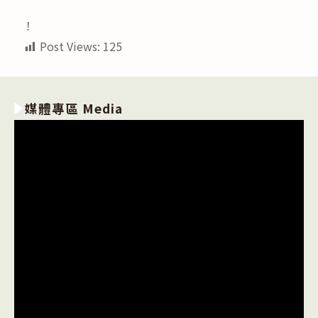
category:
published:
author:
！
Post Views:
125
媒體專區 Media