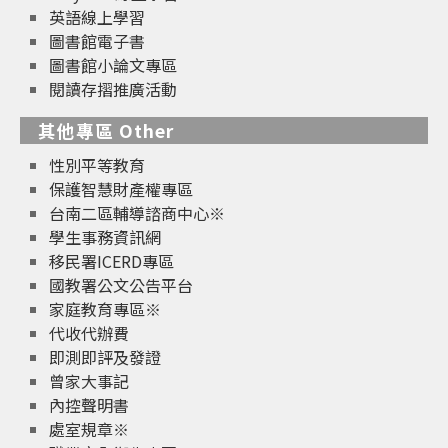
英語線上學習
圖書館電子書
圖書館小論文專區
閱讀存摺推廣活動
其他專區 Other
性別平等教育
保護智慧財產權專區
台南二區輔導諮商中心※
學生事務資訊網
移民署ICERD專區
國教署公文公告平台
家庭教育專區※
代收代辦費
即測即評及發證
曾家大事記
內控聲明書
處室規章※