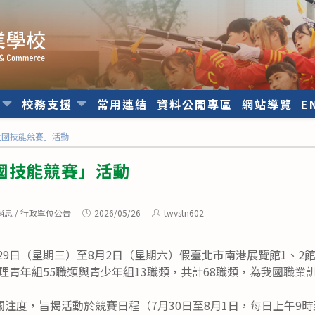
位
校務支援
常用連結
資料公開專區
網站導覽
E
全國技能競賽」活動
國技能競賽」活動
Post
Post
消息
/
行政單位公告
2026/05/26
twvstn602
published:
author:
月29日（星期三）至8月2日（星期六）假臺北市南港展覽館1、
辦理青年組55職類與青少年組13職類，共計68職類，為我國職
注度，旨揭活動於競賽日程（7月30日至8月1日，每日上午9