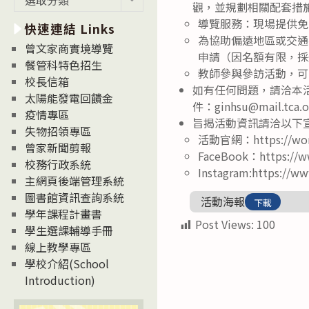
觀，並規劃相關配套措
新
導覽服務：現場提供免費導
快速連結 Links
消
為協助偏遠地區或交通
息
曾文家商實境導覽
申請（因名額有限，採
News
餐管科特色招生
教師參與參訪活動，可
校長信箱
如有任何問題，請洽本活
太陽能發電回饋金
件：ginhsu@mail.tca.
疫情專區
旨揭活動資訊請洽以下
失物招領專區
活動官網：https://world
曾家新聞剪報
FaceBook：https://
校務行政系統
Instagram:https://ww
主網頁後端管理系統
圖書館資訊查詢系統
活動海報
下載
學年課程計畫書
Post Views:
100
學生選課輔導手冊
線上教學專區
學校介紹(School
Introduction)