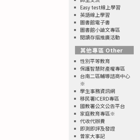
Easy test線上學習
英語線上學習
圖書館電子書
圖書館小論文專區
閱讀存摺推廣活動
其他專區 Other
性別平等教育
保護智慧財產權專區
台南二區輔導諮商中心
※
學生事務資訊網
移民署ICERD專區
國教署公文公告平台
家庭教育專區※
代收代辦費
即測即評及發證
曾家大事記