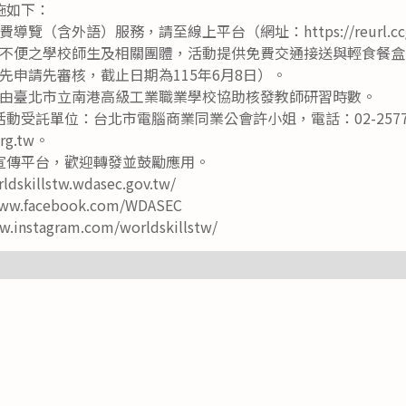
施如下：
覽（含外語）服務，請至線上平台（網址：https://reurl.cc
不便之學校師生及相關團體，活動提供免費交通接送與輕食餐盒
先申請先審核，截止日期為115年6月8日）。
由臺北市立南港高級工業職業學校協助核發教師研習時數。
動受託單位：台北市電腦商業同業公會許小姐，電話：02-25774
org.tw。
宣傳平台，歡迎轉發並鼓勵應用。
skillstw.wdasec.gov.tw/
www.facebook.com/WDASEC
w.instagram.com/worldskillstw/