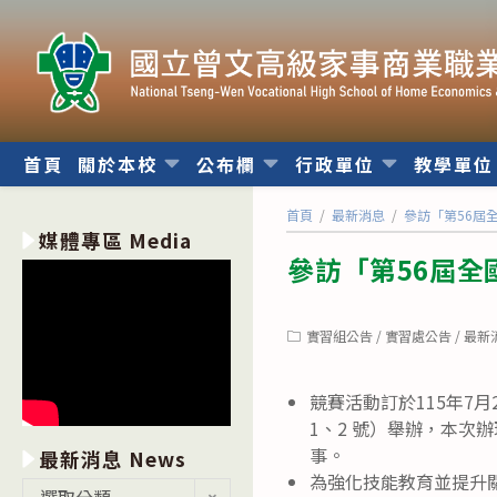
跳
轉
至
主
要
內
首頁
關於本校
公布欄
行政單位
教學單
容
首頁
/
最新消息
/
參訪「第56屆
媒體專區 Media
參訪「第56屆全
Post
實習組公告
/
實習處公告
/
最新
category:
競賽活動訂於115年7
1、2 號）舉辦，本次
事。
最新消息 News
為強化技能教育並提升關
最
選取分類