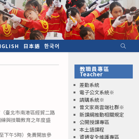
NGLISH
日本語
한국어
教職員專區
Teacher
差勤系統
電子公文系統※
請購系統※
曾文家商雲端社群※
2館（臺北市南港區經貿二路
新課綱推動相關規定
業訓練與技職教育之年度盛
公開授課專區
本土語課程
時至下午5時）免費開放參
資通安全維護專區