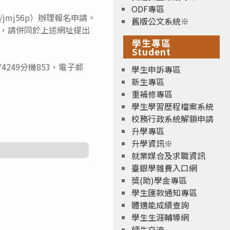
ODF專區
/jmj56p）辦理報名申請。
舊版公文系統※
，請併同於上述網址提出
學生專區
Student
249分機853，電子郵
學生申訴專區
新生專區
重補修專區
學生學習歷程檔案系統
校務行政系統解鎖申請
升學專區
升學資訊※
就業媒合及求職資訊
臺銀學雜費入口網
獎(助)學金專區
學生匯款通知專區
體適能成績查詢
學生生涯輔導網
師生交流