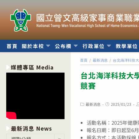
跳
轉
至
主
要
內
首頁
關於本校
公布欄
行政單位
教學單
容
首頁
/
最新消息
/
台北海洋科技大
媒體專區 Media
台北海洋科技大學
競賽
Post
Post
P
最新消息
2025/01/23
category:
published:
a
活動名稱：2025年健
最新消息 News
報名日期：即日起至6月
最
報名方式：本活動採線上報名，
選取分類