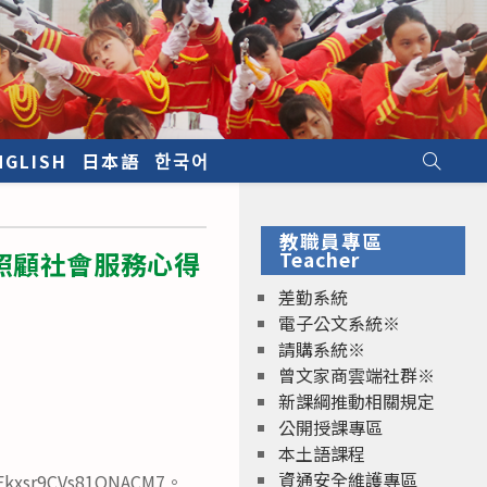
NGLISH
日本語
한국어
教職員專區
照顧社會服務心得
Teacher
差勤系統
電子公文系統※
請購系統※
曾文家商雲端社群※
新課綱推動相關規定
公開授課專區
本土語課程
資通安全維護專區
sr9CVs81QNACM7。