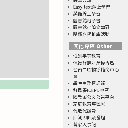
Easy test線上學習
英語線上學習
圖書館電子書
圖書館小論文專區
閱讀存摺推廣活動
其他專區 Other
性別平等教育
保護智慧財產權專區
台南二區輔導諮商中心
※
學生事務資訊網
移民署ICERD專區
國教署公文公告平台
家庭教育專區※
代收代辦費
即測即評及發證
曾家大事記