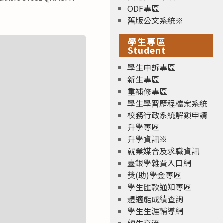
ODF專區
舊版公文系統※
學生專區
Student
學生申訴專區
新生專區
重補修專區
學生學習歷程檔案系統
校務行政系統解鎖申請
升學專區
升學資訊※
就業媒合及求職資訊
臺銀學雜費入口網
獎(助)學金專區
學生匯款通知專區
體適能成績查詢
學生生涯輔導網
師生交流