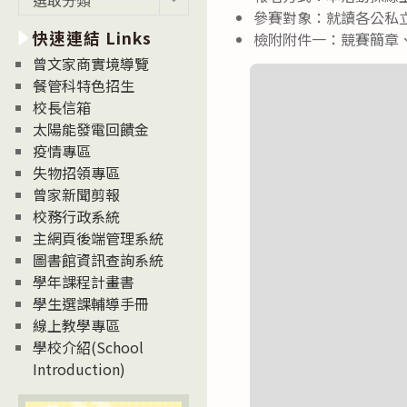
新
參賽對象：就讀各公私
快速連結 Links
消
檢附附件一：競賽簡章
息
曾文家商實境導覽
News
餐管科特色招生
校長信箱
太陽能發電回饋金
疫情專區
失物招領專區
曾家新聞剪報
校務行政系統
主網頁後端管理系統
圖書館資訊查詢系統
學年課程計畫書
學生選課輔導手冊
線上教學專區
學校介紹(School
Introduction)