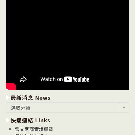
最新消息 News
最
選取分類
新
快速連結 Links
消
息
曾文家商實境導覽
News