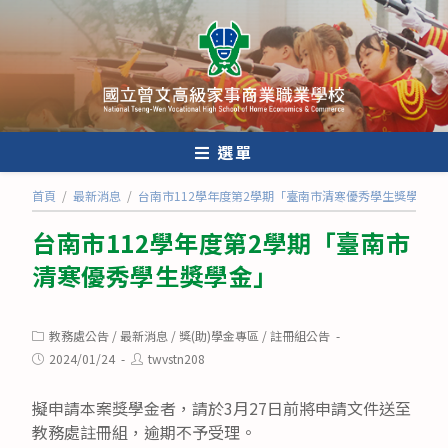
跳
轉
至
主
要
內
選單
容
首頁
/
最新消息
/
台南市112學年度第2學期「臺南市清寒優秀學生獎學金」
台南市112學年度第2學期「臺南市
清寒優秀學生獎學金」
Post
教務處公告
/
最新消息
/
獎(助)學金專區
/
註冊組公告
category:
Post
Post
2024/01/24
twvstn208
published:
author:
擬申請本案獎學金者，請於3月27日前將申請文件送至
教務處註冊組，逾期不予受理。