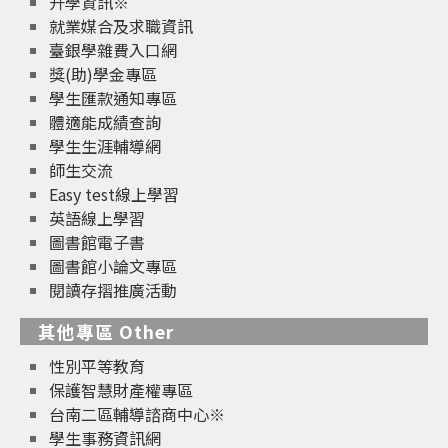
升學資訊※
就業媒合及求職資訊
臺銀學雜費入口網
獎(助)學金專區
學生匯款通知專區
體適能成績查詢
學生生涯輔導網
師生交流
Easy test線上學習
英語線上學習
圖書館電子書
圖書館小論文專區
閱讀存摺推廣活動
其他專區 Other
性別平等教育
保護智慧財產權專區
台南二區輔導諮商中心※
學生事務資訊網