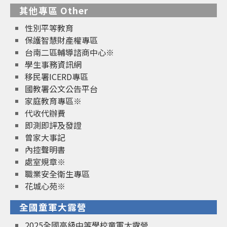
其他專區 Other
性別平等教育
保護智慧財產權專區
台南二區輔導諮商中心※
學生事務資訊網
移民署ICERD專區
國教署公文公告平台
家庭教育專區※
代收代辦費
即測即評及發證
曾家大事記
內控聲明書
處室規章※
職業安全衛生專區
花城心苑※
全國童軍大露營
2025全國高級中等學校童軍大露營