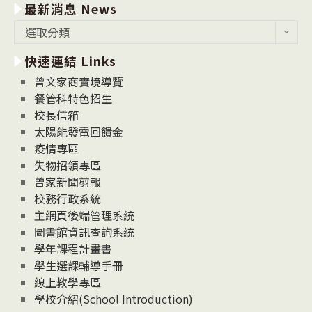
最新消息 News
最
選取分類
新
快速連結 Links
消
息
曾文家商實境導覽
News
餐管科特色招生
校長信箱
太陽能發電回饋金
疫情專區
失物招領專區
曾家新聞剪報
校務行政系統
主網頁後端管理系統
圖書館資訊查詢系統
學年課程計畫書
學生選課輔導手冊
線上教學專區
學校介紹(School Introduction)