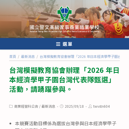
跳
轉
至
主
要
內
選單
容
首頁
/
最新消息
/
台灣模擬教育協會辦理「2026 年日本經濟學甲子園台灣
台灣模擬教育協會辦理「2026 年日
本經濟學甲子園台灣代表隊甄選」
活動，請踴躍參與。
Post
Post
Post
商業經營科公告
/
最新消息
2025/09/18
twvstn604
category:
published:
author:
本競賽活動目標係為選拔台灣參與日本經濟學甲子