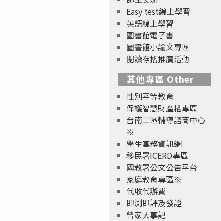
Easy test線上學習
英語線上學習
圖書館電子書
圖書館小論文專區
閱讀存摺推廣活動
其他專區 Other
性別平等教育
保護智慧財產權專區
台南二區輔導諮商中心
※
學生事務資訊網
移民署ICERD專區
國教署公文公告平台
家庭教育專區※
代收代辦費
即測即評及發證
曾家大事記