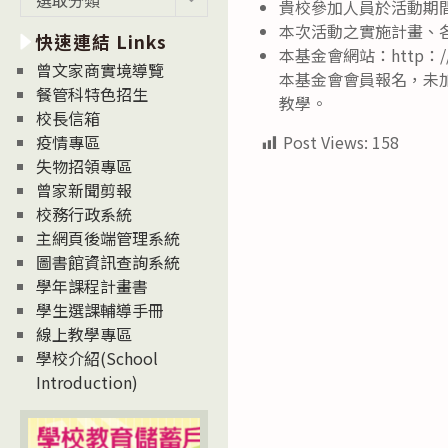
貴校參加人員於活動期
新
本次活動之實施計畫、
快速連結 Links
消
本基金會網站：http：/
息
曾文家商實境導覽
本基金會會員報名，未
News
餐管科特色招生
教學。
校長信箱
Post Views:
158
疫情專區
失物招領專區
曾家新聞剪報
校務行政系統
主網頁後端管理系統
圖書館資訊查詢系統
學年課程計畫書
學生選課輔導手冊
線上教學專區
學校介紹(School
Introduction)