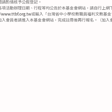
間請酌情核予公假登記。
各項活動辦理日期、行程等均公告於本基金會網站，請自行上網
/
www.ttbf.org.tw
或輸入「台灣省中小學校教職員福利文教基金
加入會員者請進入本基金會網站，完成註冊後再行報名。（加入