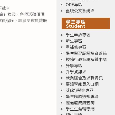
ODF專區
下載。
舊版公文系統※
會」搜尋，各項活動僅供
會員程序，請參閱會員註冊
學生專區
Student
學生申訴專區
新生專區
重補修專區
學生學習歷程檔案系統
校務行政系統解鎖申請
升學專區
升學資訊※
就業媒合及求職資訊
臺銀學雜費入口網
獎(助)學金專區
學生匯款通知專區
體適能成績查詢
學生生涯輔導網
師生交流