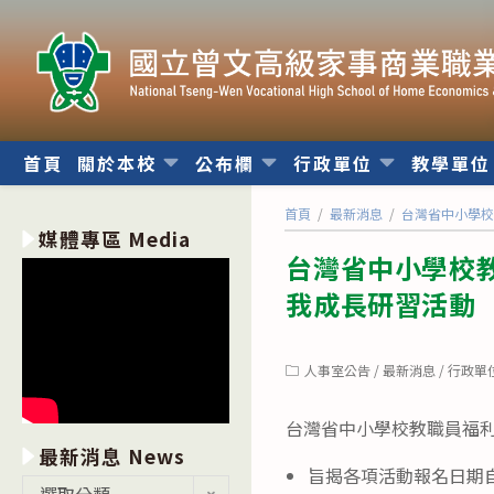
跳
轉
至
主
要
內
首頁
關於本校
公布欄
行政單位
教學單
容
首頁
/
最新消息
/
台灣省中小學校
媒體專區 Media
台灣省中小學校
我成長研習活動
Post
人事室公告
/
最新消息
/
行政單
category:
台灣省中小學校教職員福
最新消息 News
旨揭各項活動報名日期自1
最
選取分類