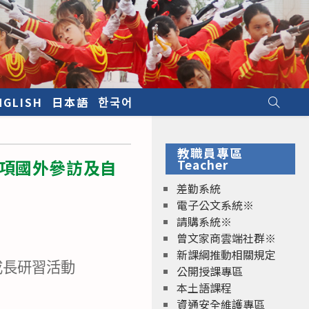
NGLISH
日本語
한국어
教職員專區
各項國外參訪及自
Teacher
差勤系統
電子公文系統※
請購系統※
曾文家商雲端社群※
新課綱推動相關規定
成長研習活動
公開授課專區
本土語課程
資通安全維護專區