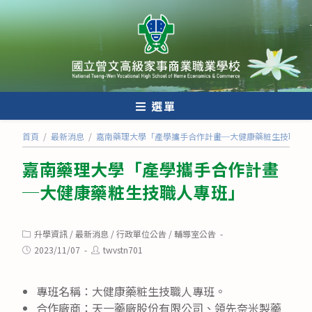
跳
轉
至
主
要
內
選單
容
首頁
/
最新消息
/
嘉南藥理大學「產學攜手合作計畫─大健康藥粧生技職人
嘉南藥理大學「產學攜手合作計畫
─大健康藥粧生技職人專班」
Post
升學資訊
/
最新消息
/
行政單位公告
/
輔導室公告
category:
Post
Post
2023/11/07
twvstn701
published:
author:
專班名稱：大健康藥粧生技職人專班。
合作廠商：天一藥廠股份有限公司、領先奈米製藥