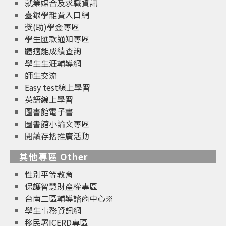
就業媒合及求職資訊
臺銀學雜費入口網
獎(助)學金專區
學生匯款通知專區
體適能成績查詢
學生生涯輔導網
師生交流
Easy test線上學習
英語線上學習
圖書館電子書
圖書館小論文專區
閱讀存摺推廣活動
其他專區 Other
性別平等教育
保護智慧財產權專區
台南二區輔導諮商中心※
學生事務資訊網
移民署ICERD專區