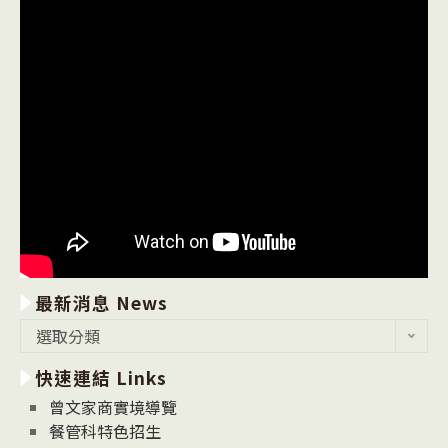
最新消息 News
最
選取分類
新
快速連結 Links
消
息
曾文家商實境導覽
News
餐管科特色招生