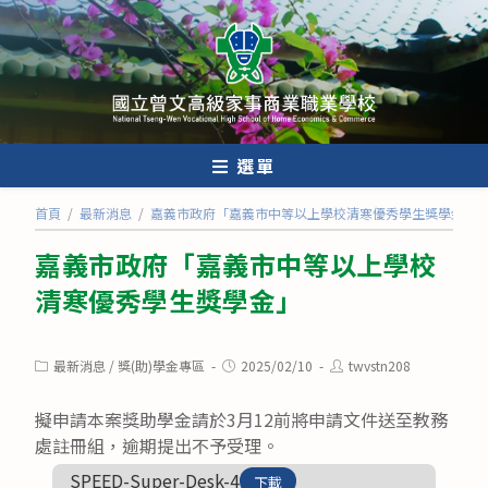
跳
轉
至
主
要
內
選單
容
首頁
/
最新消息
/
嘉義市政府「嘉義市中等以上學校清寒優秀學生獎學金」
嘉義市政府「嘉義市中等以上學校
清寒優秀學生獎學金」
Post
Post
Post
最新消息
/
獎(助)學金專區
2025/02/10
twvstn208
category:
published:
author:
擬申請本案獎助學金請於3月12前將申請文件送至教務
處註冊組，逾期提出不予受理。
SPEED-Super-Desk-4
下載