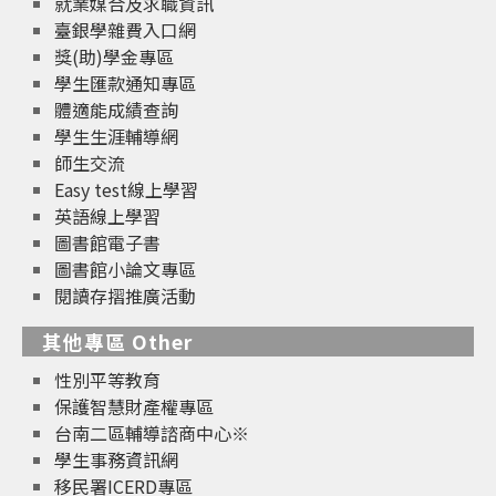
就業媒合及求職資訊
臺銀學雜費入口網
獎(助)學金專區
學生匯款通知專區
體適能成績查詢
學生生涯輔導網
師生交流
Easy test線上學習
英語線上學習
圖書館電子書
圖書館小論文專區
閱讀存摺推廣活動
其他專區 Other
性別平等教育
保護智慧財產權專區
台南二區輔導諮商中心※
學生事務資訊網
移民署ICERD專區