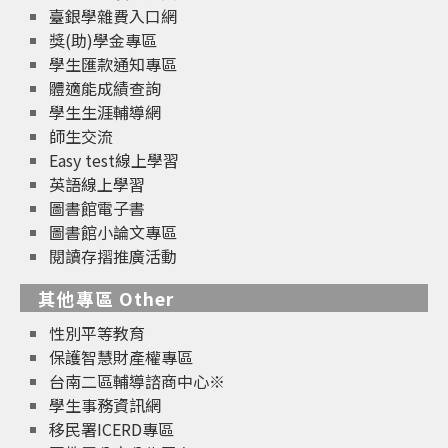
臺銀學雜費入口網
獎(助)學金專區
學生匯款通知專區
體適能成績查詢
學生生涯輔導網
師生交流
Easy test線上學習
英語線上學習
圖書館電子書
圖書館小論文專區
閱讀存摺推廣活動
其他專區 Other
性別平等教育
保護智慧財產權專區
台南二區輔導諮商中心※
學生事務資訊網
移民署ICERD專區