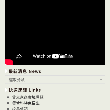
最新消息 News
最
選取分類
新
快速連結 Links
消
息
曾文家商實境導覽
News
餐管科特色招生
校長信箱