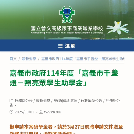
跳
轉
至
主
要
內
選單
容
首頁
/
最新消息
/
嘉義市政府114年度「嘉義市千盞燈－照亮眾學生助學金」
嘉義市政府114年度「嘉義市千盞
燈－照亮眾學生助學金」
Post
教務處公告
/
最新消息
/
獎(助)學金專區
/
行政單位公告
/
註冊組公
category:
告
Post
Post
2025/03/03
twvstn208
published:
author:
擬申請本案獎學金者，請於3月27日前將申請文件送至
教務處註冊組，逾期不予受理。