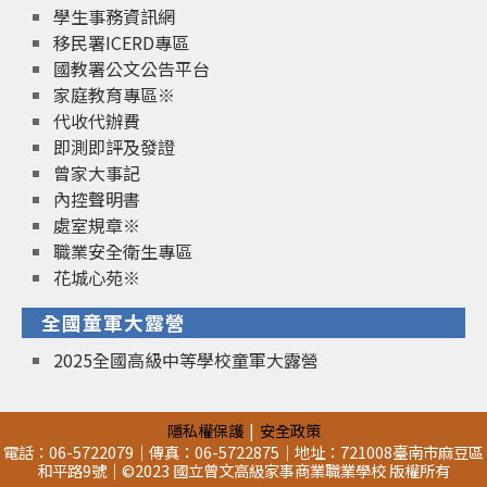
學生事務資訊網
移民署ICERD專區
國教署公文公告平台
家庭教育專區※
代收代辦費
即測即評及發證
曾家大事記
內控聲明書
處室規章※
職業安全衛生專區
花城心苑※
全國童軍大露營
2025全國高級中等學校童軍大露營
隱私權保護
安全政策
電話：06-5722079｜傳真：06-5722875｜地址：721008臺南市麻豆區
和平路9號｜©2023 國立曾文高級家事商業職業學校 版權所有