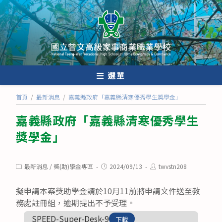
跳
轉
至
主
要
內
選單
容
首頁
/
最新消息
/
嘉義縣政府「嘉義縣清寒優秀學生獎學金」
嘉義縣政府「嘉義縣清寒優秀學生
獎學金」
Post
Post
Post
最新消息
/
獎(助)學金專區
2024/09/13
twvstn208
category:
published:
author:
擬申請本案獎助學金請於10月11前將申請文件送至教
務處註冊組，逾期提出不予受理。
SPEED-Super-Desk-9
下載