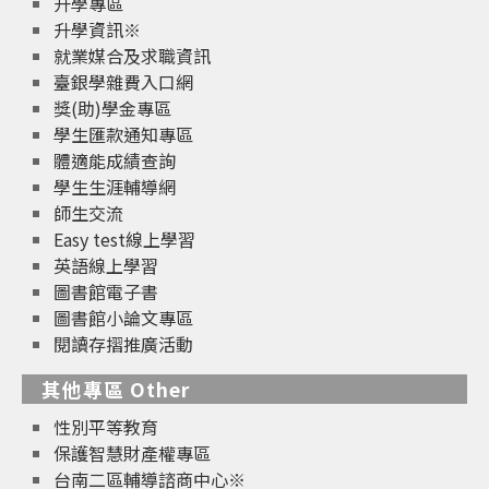
升學專區
升學資訊※
就業媒合及求職資訊
臺銀學雜費入口網
獎(助)學金專區
學生匯款通知專區
體適能成績查詢
學生生涯輔導網
師生交流
Easy test線上學習
英語線上學習
圖書館電子書
圖書館小論文專區
閱讀存摺推廣活動
其他專區 Other
性別平等教育
保護智慧財產權專區
台南二區輔導諮商中心※