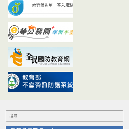
Search
for: