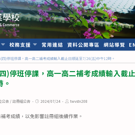
位
校務支援
常用連結
資料公開專區
網站導覽
E
5(四)停班停課，高一高二補考成績輸入截止日順延至7/26(五)中午12時。
5(四)停班停課，高一高二補考成績輸入截
2時。
Post
Post
位公告
/
註冊組公告
2024/07/24
twvstn208
published:
author:
錄補考成績，以免影響註冊組後續作業。