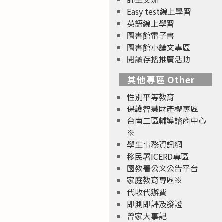
Easy test線上學習
英語線上學習
圖書館電子書
圖書館小論文專區
閱讀存摺推廣活動
其他專區 Other
性別平等教育
保護智慧財產權專區
台南二區輔導諮商中心
※
學生事務資訊網
移民署ICERD專區
國教署公文公告平台
家庭教育專區※
代收代辦費
即測即評及發證
曾家大事記