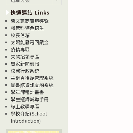
新
快速連結 Links
消
息
曾文家商實境導覽
News
餐管科特色招生
校長信箱
太陽能發電回饋金
疫情專區
失物招領專區
曾家新聞剪報
校務行政系統
主網頁後端管理系統
圖書館資訊查詢系統
學年課程計畫書
學生選課輔導手冊
線上教學專區
學校介紹(School
Introduction)