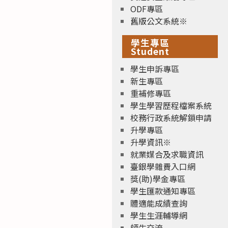
ODF專區
舊版公文系統※
學生專區
Student
學生申訴專區
新生專區
重補修專區
學生學習歷程檔案系統
校務行政系統解鎖申請
升學專區
升學資訊※
就業媒合及求職資訊
臺銀學雜費入口網
獎(助)學金專區
學生匯款通知專區
體適能成績查詢
學生生涯輔導網
師生交流