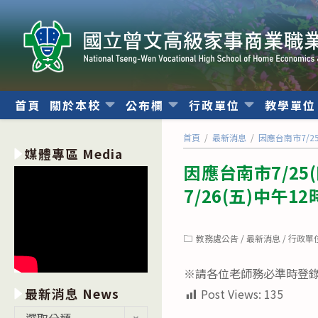
跳
轉
至
主
要
內
首頁
關於本校
公布欄
行政單位
教學單
容
首頁
/
最新消息
/
因應台南市7/2
媒體專區 Media
因應台南市7/2
7/26(五)中午1
Post
教務處公告
/
最新消息
/
行政單
category:
※請各位老師務必準時登
最新消息 News
Post Views:
135
最
選取分類