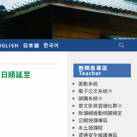
NGLISH
日本語
한국어
教職員專區
止日順延至
Teacher
差勤系統
電子公文系統※
請購系統※
曾文家商雲端社群※
新課綱推動相關規定
公開授課專區
本土語課程
資通安全維護專區