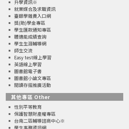
升學資訊※
就業媒合及求職資訊
臺銀學雜費入口網
獎(助)學金專區
學生匯款通知專區
體適能成績查詢
學生生涯輔導網
師生交流
Easy test線上學習
英語線上學習
圖書館電子書
圖書館小論文專區
閱讀存摺推廣活動
其他專區 Other
性別平等教育
保護智慧財產權專區
台南二區輔導諮商中心※
學生事務資訊網