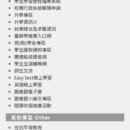
學生學習歷程檔案系統
校務行政系統解鎖申請
升學專區
升學資訊※
就業媒合及求職資訊
臺銀學雜費入口網
獎(助)學金專區
學生匯款通知專區
體適能成績查詢
學生生涯輔導網
師生交流
Easy test線上學習
英語線上學習
圖書館電子書
圖書館小論文專區
閱讀存摺推廣活動
其他專區 Other
性別平等教育