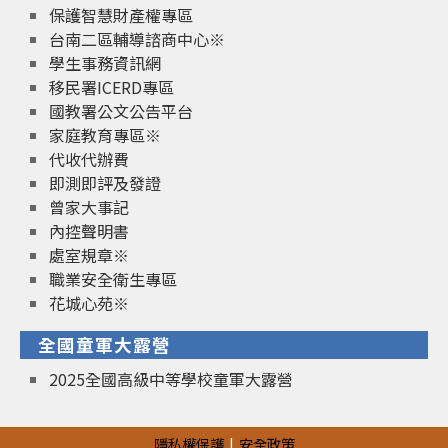
保護智慧財產權專區
台南二區輔導諮商中心※
學生事務資訊網
移民署ICERD專區
國教署公文公告平台
家庭教育專區※
代收代辦費
即測即評及發證
曾家大事記
內控聲明書
處室規章※
職業安全衛生專區
花城心苑※
全國童軍大露營
2025全國高級中等學校童軍大露營
隱私權保護
安全政策