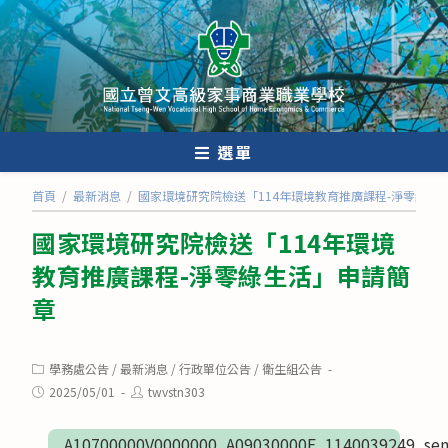
跳
轉
至
主
要
內
選單
容
首頁
/
最新消息
/
國家環境研究院檢送「114年環境教育推廣課程-淨零綠生
國家環境研究院檢送「114年環境
教育推廣課程-淨零綠生活」申請簡
章
Post
學務處公告
/
最新消息
/
行政單位公告
/
衛生組公告
category:
Post
Post
2025/05/01
twvstn303
published:
author:
A10700000V0000000_A09030000E_1140039249_sen