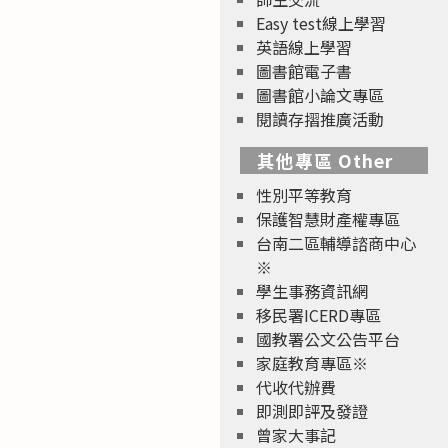
Easy test線上學習
英語線上學習
圖書館電子書
圖書館小論文專區
閱讀存摺推廣活動
其他專區 Other
性別平等教育
保護智慧財產權專區
台南二區輔導諮商中心
※
學生事務資訊網
移民署ICERD專區
國教署公文公告平台
家庭教育專區※
代收代辦費
即測即評及發證
曾家大事記