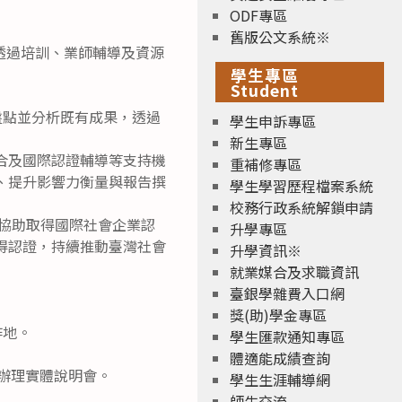
ODF專區
舊版公文系統※
透過培訓、業師輔導及資源
學生專區
Student
盤點並分析既有成果，透過
學生申訴專區
新生專區
合及國際認證輔導等支持機
重補修專區
、提升影響力衡量與報告撰
學生學習歷程檔案系統
校務行政系統解鎖申請
資源，協助取得國際社會企業認
升學專區
得認證，持續推動臺灣社會
升學資訊※
就業媒合及求職資訊
臺銀學雜費入口網
獎(助)學金專區
作地。
學生匯款通知專區
體適能成績查詢
局辦理實體說明會。
學生生涯輔導網
師生交流