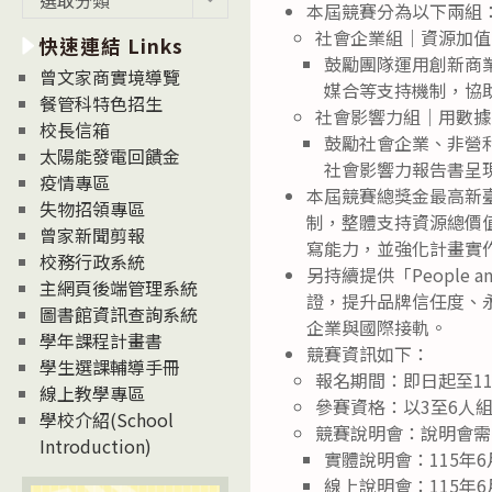
本屆競賽分為以下兩組
新
社會企業組｜資源加值
快速連結 Links
消
鼓勵團隊運用創新商
息
曾文家商實境導覽
媒合等支持機制，協
News
餐管科特色招生
社會影響力組｜用數據
校長信箱
鼓勵社會企業、非營利
太陽能發電回饋金
社會影響力報告書呈
疫情專區
本屆競賽總獎金最高新
失物招領專區
制，整體支持資源總價
曾家新聞剪報
寫能力，並強化計畫實
校務行政系統
另持續提供「People 
主網頁後端管理系統
證，提升品牌信任度、
圖書館資訊查詢系統
企業與國際接軌。
學年課程計畫書
競賽資訊如下：
學生選課輔導手冊
報名期間：即日起至11
線上教學專區
參賽資格：以3至6人
學校介紹(School
競賽說明會：說明會需
Introduction)
實體說明會：115年
線上說明會：115年6