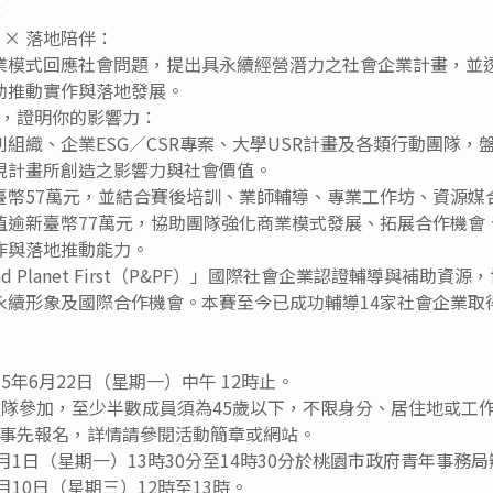
：
 × 落地陪伴：
業模式回應社會問題，提出具永續經營潛力之社會企業計畫，並
助推動實作與落地發展。
，證明你的影響力：
組織、企業ESG／CSR專案、大學USR計畫及各類行動團隊，
現計畫所創造之影響力與社會價值。
臺幣57萬元，並結合賽後培訓、業師輔導、專業工作坊、資源媒
值逾新臺幣77萬元，協助團隊強化商業模式發展、拓展合作機會
作與落地推動能力。
and Planet First（P&PF）」國際社會企業認證輔導與補助
永續形象及國際合作機會。本賽至今已成功輔導14家社會企業取
5年6月22日（星期一）中午 12時止。
組隊參加，至少半數成員須為45歲以下，不限身分、居住地或工
事先報名，詳情請參閱活動簡章或網站。
6月1日（星期一）13時30分至14時30分於桃園市政府青年事務
月10日（星期三）12時至13時。