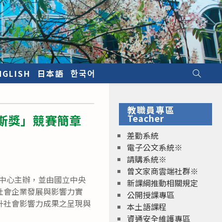
NGLISH
日本語
한국어
教職員專區
努斯獎」競賽簡章
Teacher
差勤系統
電子公文系統※
請購系統※
曾文家商雲端社群※
業中心主辦，並由國立中央
新課綱推動相關規定
社會企業發展與影響力實
公開授課專區
升社會影響力成果之呈現與
本土語課程
資通安全維護專區