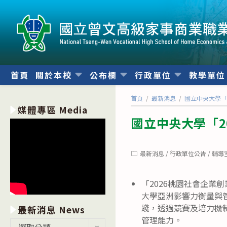
跳
轉
至
主
要
內
首頁
關於本校
公布欄
行政單位
教學單
容
首頁
/
最新消息
/
國立中央大學「
媒體專區 Media
國立中央大學「2
Post
最新消息
/
行政單位公告
/
輔導
category:
「2026桃園社會企業
大學亞洲影響力衡量與
踐，透過競賽及培力機
最新消息 News
管理能力。
最
選取分類