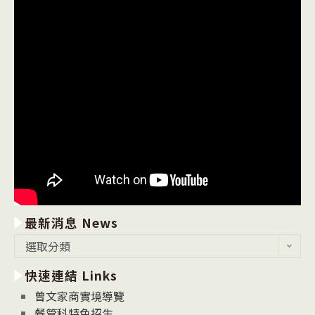
最新消息 News
最
選取分類
新
快速連結 Links
消
息
曾文家商實境導覽
News
餐管科特色招生