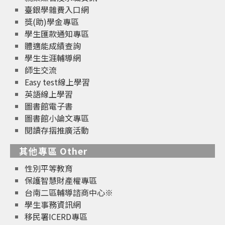
臺銀學雜費入口網
獎(助)學金專區
學生匯款通知專區
體適能成績查詢
學生生涯輔導網
師生交流
Easy test線上學習
英語線上學習
圖書館電子書
圖書館小論文專區
閱讀存摺推廣活動
其他專區 Other
性別平等教育
保護智慧財產權專區
台南二區輔導諮商中心※
學生事務資訊網
移民署ICERD專區