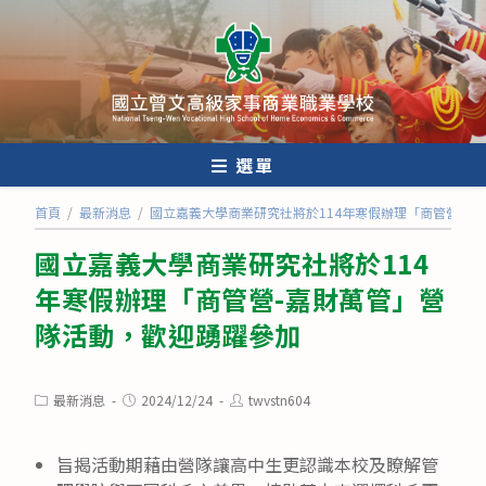
跳
轉
至
主
要
內
選單
容
首頁
/
最新消息
/
國立嘉義大學商業研究社將於114年寒假辦理「商管營-嘉
國立嘉義大學商業研究社將於114
年寒假辦理「商管營-嘉財萬管」營
隊活動，歡迎踴躍參加
Post
Post
Post
最新消息
2024/12/24
twvstn604
category:
published:
author:
旨揭活動期藉由營隊讓高中生更認識本校及瞭解管