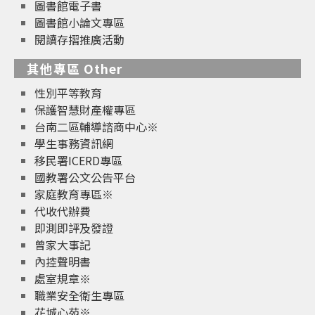
圖書館電子書
圖書館小論文專區
閱讀存摺推廣活動
其他專區 Other
性別平等教育
保護智慧財產權專區
台南二區輔導諮商中心※
學生事務資訊網
移民署ICERD專區
國教署公文公告平台
家庭教育專區※
代收代辦費
即測即評及發證
曾家大事記
內控聲明書
處室規章※
職業安全衛生專區
花城心苑※