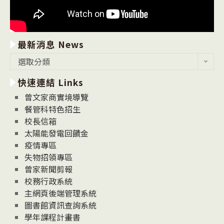
最新消息 News
最
選取分類
新
快速連結 Links
消
息
曾文家商實境導覽
News
餐管科特色招生
校長信箱
太陽能發電回饋金
疫情專區
失物招領專區
曾家新聞剪報
校務行政系統
主網頁後端管理系統
圖書館資訊查詢系統
學年課程計畫書