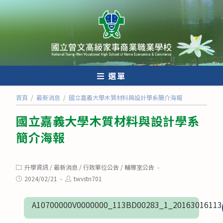
跳
轉
至
主
要
內
選單
容
首頁
/
最新消息
/
國立嘉義大學木質材料與設計學系簡介海報
國立嘉義大學木質材料與設計學系
簡介海報
Post
升學資訊
/
最新消息
/
行政單位公告
/
輔導室公告
category:
Post
Post
2024/02/21
twvstn701
published:
author:
A10700000V0000000_113BD00283_1_20163016113