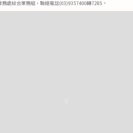
處綜合業務組，聯絡電話(03)9357400轉7285。