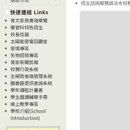
招生諮詢服務請洽本校教務
新
快速連結 Links
消
息
曾文家商實境導覽
News
餐管科特色招生
校長信箱
太陽能發電回饋金
疫情專區
失物招領專區
曾家新聞剪報
校務行政系統
主網頁後端管理系統
圖書館資訊查詢系統
學年課程計畫書
學生選課輔導手冊
線上教學專區
學校介紹(School
Introduction)