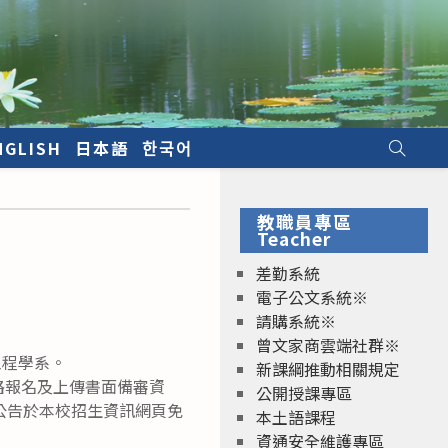
NGLISH
日本語
한국어
教職員專區
Teacher
差勤系統
電子公文系統※
請購系統※
曾文家商雲端社群※
工程學系。
新課綱推動相關規定
網路報名及上傳書面備審資
公開授課專區
公告於本校招生資訊網頁免
本土語課程
資通安全維護專區