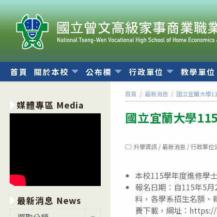
跳
轉
至
主
要
內
首頁
關於本校
公布欄
行政單位
教學單
容
首頁
/
最新消息
/
國立宜蘭大學1
媒體專區 Media
國立宜蘭大學11
Post
升學資訊
/
最新消息
/
行政單位
category:
本校115學年度進修
報名日期：自115年5
料，各學系招生名額、
最新消息 News
費下載，綱址：https://adm
最
選取分類