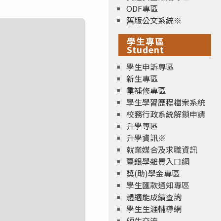
ODF專區
舊版公文系統※
學生專區
Student
學生申訴專區
新生專區
重補修專區
學生學習歷程檔案系統
校務行政系統解鎖申請
升學專區
升學資訊※
就業媒合及求職資訊
臺銀學雜費入口網
獎(助)學金專區
學生匯款通知專區
體適能成績查詢
學生生涯輔導網
師生交流