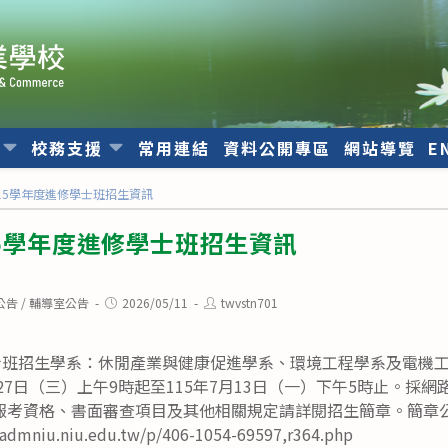
位
校務支援
常用連結
資料公開專區
網站導覽
E
15學年度進修學士班招生資訊
5學年度進修學士班招生資訊
Post
Post
公告
/
輔導室公告
2026/05/11
twvstn701
published:
author:
學士班招生學系：休閒產業與健康促進學系、環境工程學系及電機
月27日（三）上午9時起至115年7月13日（一）下午5時止。採
報考資格、書面審查項目及其他相關規定請詳閱招生簡章。簡章
niu.niu.edu.tw/p/406-1054-69597,r364.php