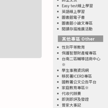
Easy test線上學習
英語線上學習
圖書館電子書
圖書館小論文專區
閱讀存摺推廣活動
其他專區 Other
性別平等教育
保護智慧財產權專區
台南二區輔導諮商中心
※
學生事務資訊網
移民署ICERD專區
國教署公文公告平台
家庭教育專區※
代收代辦費
即測即評及發證
曾家大事記