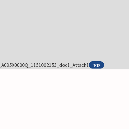
_A095X0000Q_1151002153_doc1_Attach1
下載