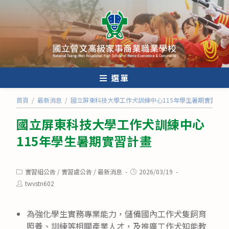
跳
轉
至
主
要
內
選單
容
首頁
/
最新消息
/
國立屏東科技大學工作犬訓練中心115年學生暑期實習計畫
國立屏東科技大學工作犬訓練中心
115年學生暑期實習計畫
Post
Post
實習組公告
/
實習處公告
/
最新消息
2026/03/19
category:
published:
Post
twvstn602
author:
為強化學生實務專業能力，儲備國內工作犬隻飼育
照養、訓練等相關產業人才，及推廣工作犬知能教