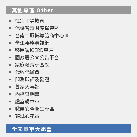
其他專區 Other
性別平等教育
保護智慧財產權專區
台南二區輔導諮商中心※
學生事務資訊網
移民署ICERD專區
國教署公文公告平台
家庭教育專區※
代收代辦費
即測即評及發證
曾家大事記
內控聲明書
處室規章※
職業安全衛生專區
花城心苑※
全國童軍大露營