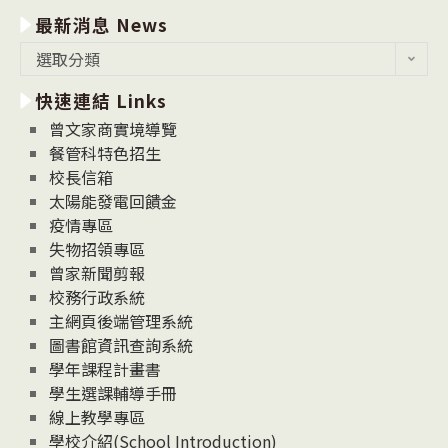
最新消息 News
最
選取分類
新
快速連結 Links
消
息
曾文家商實境導覽
News
餐管科特色招生
校長信箱
太陽能發電回饋金
疫情專區
失物招領專區
曾家新聞剪報
校務行政系統
主網頁後端管理系統
圖書館資訊查詢系統
學年課程計畫書
學生選課輔導手冊
線上教學專區
學校介紹(School Introduction)