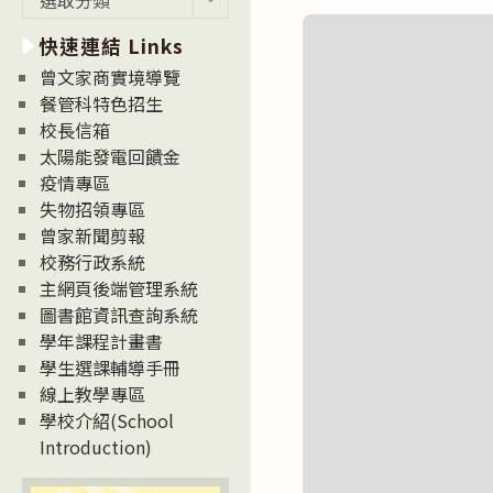
新
快速連結 Links
消
息
曾文家商實境導覽
News
餐管科特色招生
校長信箱
太陽能發電回饋金
疫情專區
失物招領專區
曾家新聞剪報
校務行政系統
主網頁後端管理系統
圖書館資訊查詢系統
學年課程計畫書
學生選課輔導手冊
線上教學專區
學校介紹(School
Introduction)