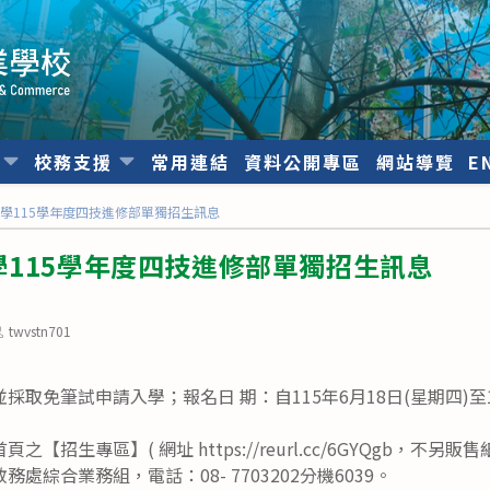
位
校務支援
常用連結
資料公開專區
網站導覽
E
學115學年度四技進修部單獨招生訊息
115學年度四技進修部單獨招生訊息
ost
twvstn701
uthor:
取免筆試申請入學；報名日 期：自115年6月18日(星期四)至1
【招生專區】( 網址 https://reurl.cc/6GYQgb，不另
處綜合業務組，電話：08- 7703202分機6039。