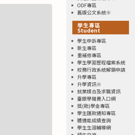
ODF專區
舊版公文系統※
學生專區
Student
學生申訴專區
新生專區
重補修專區
學生學習歷程檔案系統
校務行政系統解鎖申請
升學專區
升學資訊※
就業媒合及求職資訊
臺銀學雜費入口網
獎(助)學金專區
學生匯款通知專區
體適能成績查詢
學生生涯輔導網
師生交流