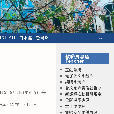
NGLISH
日本語
한국어
教職員專區
Teacher
差勤系統
電子公文系統※
請購系統※
曾文家商雲端社群※
15年8月7日(星期五)下午
新課綱推動相關規定
公開授課專區
販售紙本，請自行下載 )。
本土語課程
資通安全維護專區