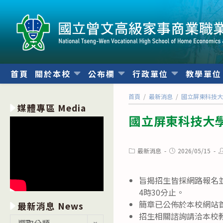
跳
轉
至
主
要
內
首頁
關於本校
公布欄
行政單位
教學單
容
首頁
/
最新消息
/
國立屏東科技大
媒體專區 Media
國立屏東科技大學
Post
Post
P
最新消息
2026/05/15
category:
published:
a
旨揭招生皆採網路報名並採
4時30分止。
簡章已公佈於本校網站首頁之
最新消息 News
招生相關諮詢請洽本校教務
最
選取分類