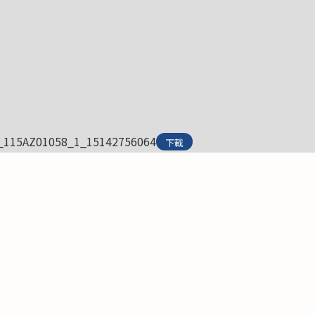
_115AZ01058_1_15142756064
下載