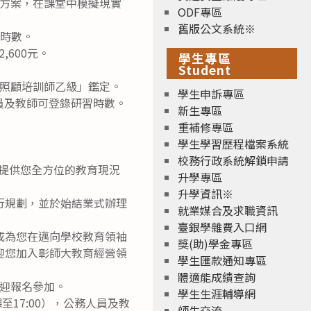
方案，在課堂中模擬現實
ODF專區
舊版公文系統※
習時數。
,600元。
學生專區
Student
照顧培訓師乙級」鑑定。
學生申訴專區
公務人員及教師可登錄研習時數。
新生專區
重補修專區
學生學習歷程檔案系統
校務行政系統解鎖申請
提供您全方位的教育現況
升學專區
升學資訊※
行規劃，並於始結業式辦理
就業媒合及求職資訊
臺銀學雜費入口網
成為您在邁向學校教育領袖
獎(助)學金專區
歡迎您加入彰師大教育經營領
學生匯款通知專區
體適能成績查詢
迎報名參加。
學生生涯輔導網
上課至17:00），公務人員及教
師生交流