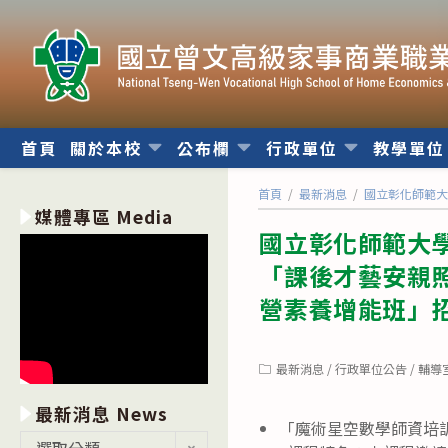
跳
轉
至
主
要
內
首頁
關於本校
公布欄
行政單位
教學單
容
首頁
/
最新消息
/
國立彰化師範大
媒體專區 Media
國立彰化師範大
「課後才藝安親
營素養增能班」
Post
最新消息
/
行政單位公告
/
輔導
category:
最新消息 News
「魔術星空數學師資培
最
選取分類