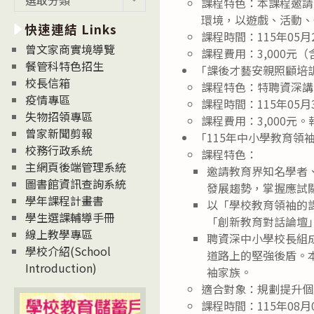
課程特色：本課程邀請
新
環境，以遊戲、活動、
快速連結 Links
消
課程時間：115年05月
息
曾文家商實境導覽
課程費用：3,000元
News
餐管科特色招生
「課後才藝安親照顧培
校長信箱
課程特色：特聘資深講
疫情專區
課程時間：115年05月
失物招領專區
課程費用：3,000元。
曾家新聞剪報
「115年中小學教育領
校務行政系統
課程特色：
主網頁後端管理系統
邀請教育界知名學者
圖書館資訊查詢系統
發展趨勢，掌握應試
學年課程計畫書
以「學校教育領袖的
學生選課輔導手冊
「創新教育對話論壇
線上教學專區
聘資深中小學校長組
學校介紹(School
道路上的堅強後盾。本
Introduction)
袖家族。
適合對象：規劃提升個
課程時間：115年08月0