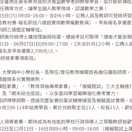
全臺抱走最多教育獎的洪進益數學老師教導學員，設計創新課程
任務等方式，讓學生融入教學情境，認識數學之美！
23日(六) 09:00~16:00，合計6小時，公務人員及教師可登錄研
（含教材費-報名即送八樣超實用數學魔數教具）。早鳥報名享優惠2
訓師乙級鑑定輔導班」
師黃玲娟博士講授理論與知識。通過考試可取得「課後才藝安親
31日、06月07日(日)09:00~17:00 ，2天合計共12小時，
報名享早鳥優惠2,700元/人。
袖經營素養增能班」
、大學與中小學校長，及現任/曾任教育機關首長擔任講座師資，
關鍵與多元實務案例。
課程素養」、「教育領袖專業素養」、「模擬甄試」三大主軸進
」及「期末綜合座談」，以多面向學習範疇強化應考實力。
成師傅導師群，透過完整紮實的筆試輔導練習及模擬面試實務，
校109-114年結業學員，累計共錄取主任13人、校長15人，
人領導素養，期待成為有效能的學校行政領導人之現職教師皆歡
2日至12月13日，16日共89小時，09:00~16:00 （模擬甄試