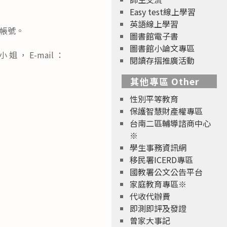
Easy test線上學習
英語線上學習
請帳號。
圖書館電子書
圖書館小論文專區
 ， E-mail ：
閱讀存摺推廣活動
其他專區 Other
性別平等教育
保護智慧財產權專區
台南二區輔導諮商中心
※
學生事務資訊網
移民署ICERD專區
國教署公文公告平台
家庭教育專區※
代收代辦費
即測即評及發證
曾家大事記