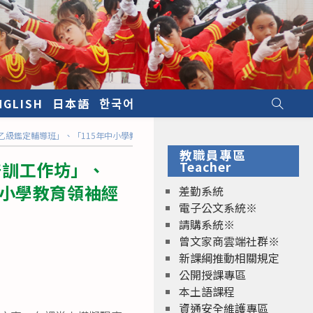
NGLISH
日本語
한국어
級鑑定輔導班」、「115年中小學教育領袖經營素養增能班」招生簡章
教職員專區
培訓工作坊」、
Teacher
中小學教育領袖經
差勤系統
電子公文系統※
請購系統※
曾文家商雲端社群※
新課綱推動相關規定
公開授課專區
本土語課程
資通安全維護專區