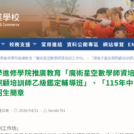
位
校務支援
常用連結
資料公開專區
網站導覽
E
學進修學院推廣教育「魔術星空數學師資培訓工作坊」、「課後才藝安親照顧培訓師乙
學進修學院推廣教育「魔術星空數學師資
照顧培訓師乙級鑑定輔導班」、「115年
招生簡章
Post
Post
室公告
2026/04/21
twvstn701
published:
author:
訓工作坊」