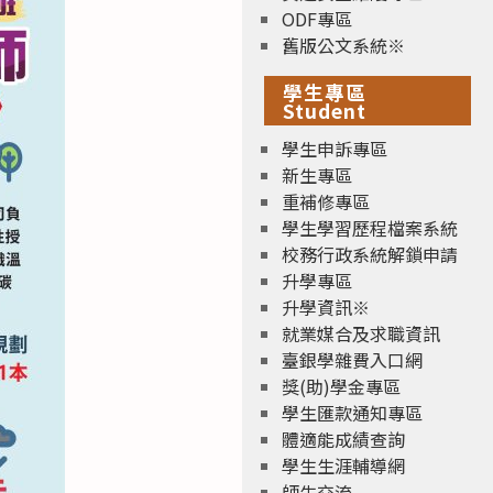
ODF專區
舊版公文系統※
學生專區
Student
學生申訴專區
新生專區
重補修專區
學生學習歷程檔案系統
校務行政系統解鎖申請
升學專區
升學資訊※
就業媒合及求職資訊
臺銀學雜費入口網
獎(助)學金專區
學生匯款通知專區
體適能成績查詢
學生生涯輔導網
師生交流