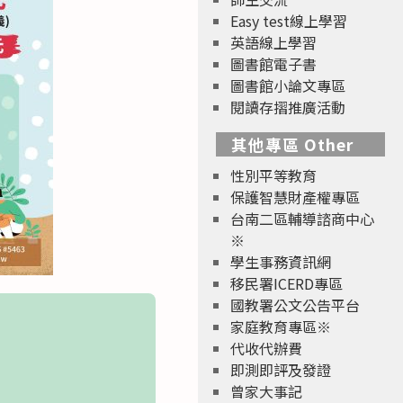
Easy test線上學習
英語線上學習
圖書館電子書
圖書館小論文專區
閱讀存摺推廣活動
其他專區 Other
性別平等教育
保護智慧財產權專區
台南二區輔導諮商中心
※
學生事務資訊網
移民署ICERD專區
國教署公文公告平台
家庭教育專區※
代收代辦費
即測即評及發證
曾家大事記