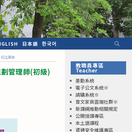
NGLISH
日本語
한국어
」招生簡章
教職員專區
劃管理師(初級)
Teacher
差勤系統
電子公文系統※
請購系統※
曾文家商雲端社群※
新課綱推動相關規定
公開授課專區
本土語課程
資通安全維護專區