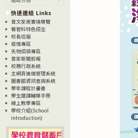
新
快速連結 Links
消
息
曾文家商實境導覽
News
餐管科特色招生
校長信箱
疫情專區
失物招領專區
曾家新聞剪報
校務行政系統
主網頁後端管理系統
圖書館資訊查詢系統
學年課程計畫書
學生選課輔導手冊
線上教學專區
學校介紹(School
Introduction)