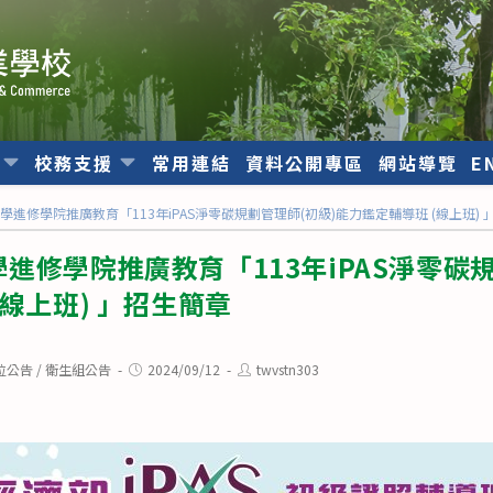
位
校務支援
常用連結
資料公開專區
網站導覽
E
進修學院推廣教育「113年iPAS淨零碳規劃管理師(初級)能力鑑定輔導班 (線上班) 
進修學院推廣教育「113年iPAS淨零碳規
(線上班) 」招生簡章
Post
Post
位公告
/
衛生組公告
2024/09/12
twvstn303
published:
author: