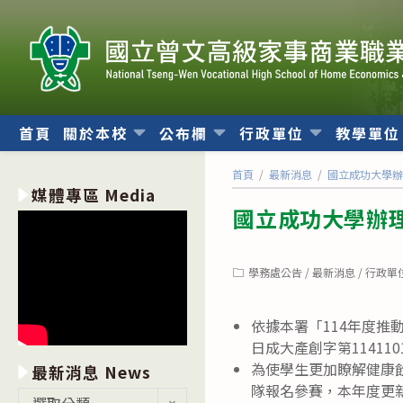
跳
轉
至
主
要
內
首頁
關於本校
公布欄
行政單位
教學單
容
首頁
/
最新消息
/
國立成功大學辦
媒體專區 Media
國立成功大學辦理
Post
學務處公告
/
最新消息
/
行政單
category:
依據本署「114年度推
日成大產創字第114110
為使學生更加瞭解健康
最新消息 News
隊報名參賽，本年度更
最
選取分類