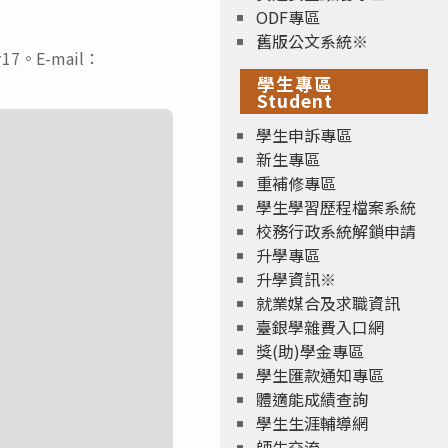
ODF專區
舊版公文系統※
。E-mail：
學生專區
Student
學生申訴專區
新生專區
重補修專區
學生學習歷程檔案系統
校務行政系統解鎖申請
升學專區
升學資訊※
就業媒合及求職資訊
臺銀學雜費入口網
獎(助)學金專區
學生匯款通知專區
體適能成績查詢
學生生涯輔導網
師生交流