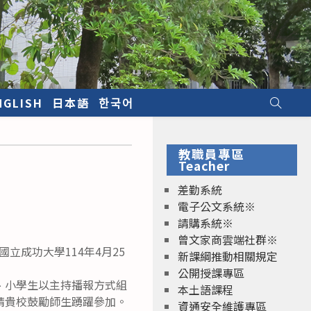
NGLISH
日本語
한국어
教職員專區
Teacher
差勤系統
電子公文系統※
請購系統※
曾文家商雲端社群※
立成功大學114年4月25
新課綱推動相關規定
公開授課專區
、小學生以主持播報方式組
本土語課程
請貴校鼓勵師生踴躍參加。
資通安全維護專區