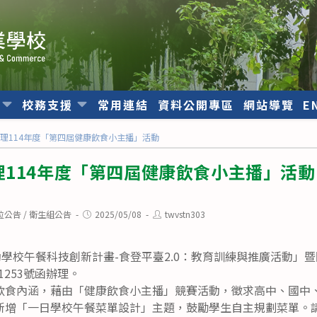
位
校務支援
常用連結
資料公開專區
網站導覽
E
理114年度「第四屆健康飲食小主播」活動
114年度「第四屆健康飲食小主播」活動
Post
Post
位公告
/
衛生組公告
2025/05/08
twvstn303
published:
author:
動學校午餐科技創新計畫-食登平臺2.0：教育訓練與推廣活動」暨國
1253號函辦理。
飲食內涵，藉由「健康飲食小主播」競賽活動，徵求高中、國中
新增「一日學校午餐菜單設計」主題，鼓勵學生自主規劃菜單。