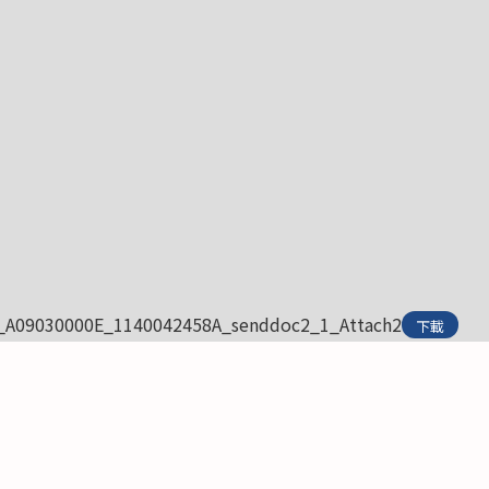
_A09030000E_1140042458A_senddoc2_1_Attach2
下載