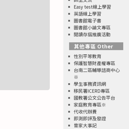
Easy test線上學習
英語線上學習
圖書館電子書
圖書館小論文專區
閱讀存摺推廣活動
其他專區 Other
性別平等教育
保護智慧財產權專區
台南二區輔導諮商中心
※
學生事務資訊網
移民署ICERD專區
國教署公文公告平台
家庭教育專區※
代收代辦費
即測即評及發證
曾家大事記