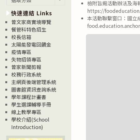
檢附旨揭活動辦法及海
新
https://foodeducatio
快速連結 Links
消
本活動聯繫窗口：國立成功
息
曾文家商實境導覽
food.education.anch
News
餐管科特色招生
校長信箱
太陽能發電回饋金
疫情專區
失物招領專區
曾家新聞剪報
校務行政系統
主網頁後端管理系統
圖書館資訊查詢系統
學年課程計畫書
學生選課輔導手冊
線上教學專區
學校介紹(School
Introduction)