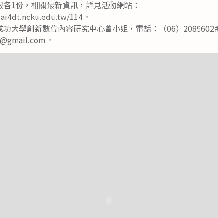
報各1份，相關最新資訊，詳見活動網站：
n.ai4dt.ncku.edu.tw/114。
大學創新數位內容研究中心曾小姐，電話：（06）2089602#17
or@gmail.com。