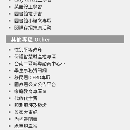
英語線上學習
圖書館電子書
圖書館小論文專區
閱讀存摺推廣活動
其他專區 Other
性別平等教育
保護智慧財產權專區
台南二區輔導諮商中心※
學生事務資訊網
移民署ICERD專區
國教署公文公告平台
家庭教育專區※
代收代辦費
即測即評及發證
曾家大事記
內控聲明書
處室規章※