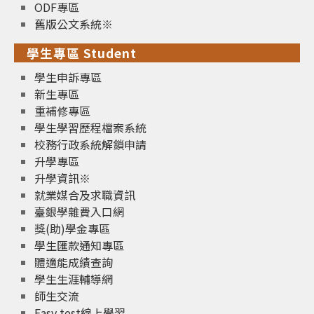
ODF專區
舊版公文系統※
學生專區 Student
學生申訴專區
新生專區
重補修專區
學生學習歷程檔案系統
校務行政系統解鎖申請
升學專區
升學資訊※
就業媒合及求職資訊
臺銀學雜費入口網
獎(助)學金專區
學生匯款通知專區
體適能成績查詢
學生生涯輔導網
師生交流
Easy test線上學習