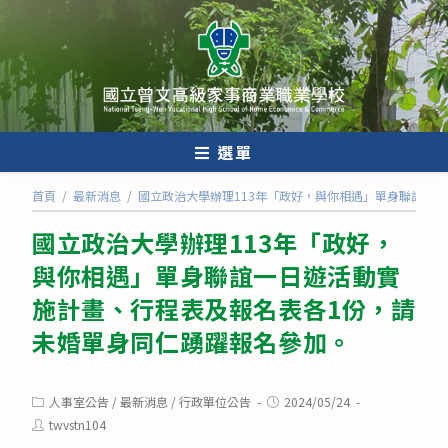
跳
轉
至
主
要
內
選單
容
首頁
/
最新消息
/
國立政治大學辦理113年「政好，與你相遇」單身聯誼一
國立政治大學辦理113年「政好，
與你相遇」單身聯誼一日遊活動實
施計畫、行程表及報名表各1份，請
未婚單身同仁踴躍報名參加。
Post
Post
人事室公告
/
最新消息
/
行政單位公告
2024/05/24
category:
published:
Post
twvstn104
author: