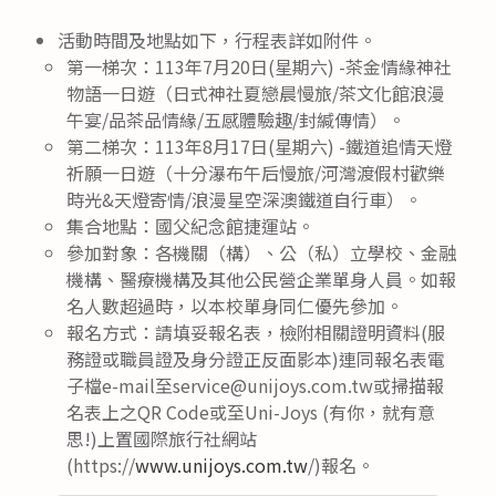
活動時間及地點如下，行程表詳如附件。
第一梯次：113年7月20日(星期六) -茶金情緣神社
物語一日遊（日式神社夏戀晨慢旅/茶文化館浪漫
午宴/品茶品情緣/五感體驗趣/封緘傳情）。
第二梯次：113年8月17日(星期六) -鐵道追情天燈
祈願一日遊（十分瀑布午后慢旅/河灣渡假村歡樂
時光&天燈寄情/浪漫星空深澳鐵道自行車）。
集合地點：國父紀念館捷運站。
參加對象：各機關（構）、公（私）立學校、金融
機構、醫療機構及其他公民營企業單身人員。如報
名人數超過時，以本校單身同仁優先參加。
報名方式：請填妥報名表，檢附相關證明資料(服
務證或職員證及身分證正反面影本)連同報名表電
子檔e-mail至service@unijoys.com.tw或掃描報
名表上之QR Code或至Uni-Joys (有你，就有意
思!)上置國際旅行社網站
(https://
www.unijoys.com.tw
/)報名。