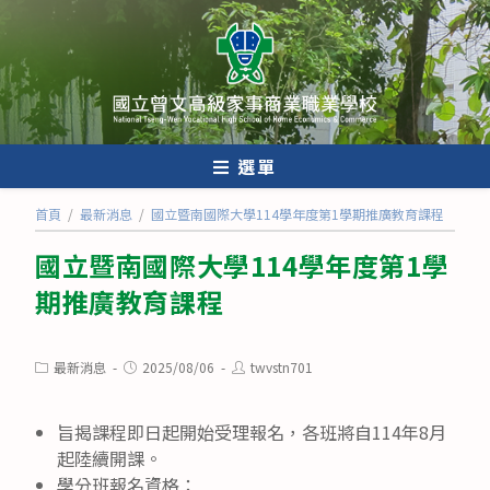
跳
轉
至
主
要
內
選單
容
首頁
/
最新消息
/
國立暨南國際大學114學年度第1學期推廣教育課程
國立暨南國際大學114學年度第1學
期推廣教育課程
Post
Post
Post
最新消息
2025/08/06
twvstn701
category:
published:
author:
旨揭課程即日起開始受理報名，各班將自114年8月
起陸續開課。
學分班報名資格：