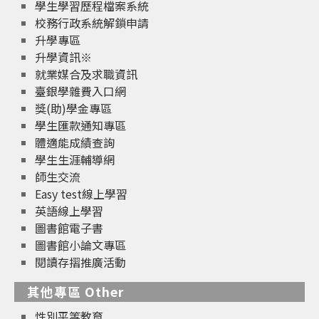
學生學習歷程檔案系統
校務行政系統解鎖申請
升學專區
升學資訊※
就業媒合及求職資訊
臺銀學雜費入口網
獎(助)學金專區
學生匯款通知專區
體適能成績查詢
學生生涯輔導網
師生交流
Easy test線上學習
英語線上學習
圖書館電子書
圖書館小論文專區
閱讀存摺推廣活動
其他專區 Other
性別平等教育