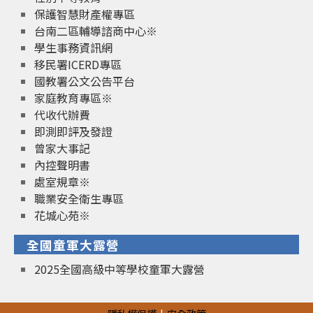
保護智慧財產權專區
台南二區輔導諮商中心※
學生事務資訊網
移民署ICERD專區
國教署公文公告平台
家庭教育專區※
代收代辦費
即測即評及發證
曾家大事記
內控聲明書
處室規章※
職業安全衛生專區
花城心苑※
全國童軍大露營
2025全國高級中等學校童軍大露營