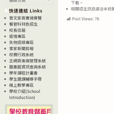
下載。
新
相關招生訊息請洽本校體育組
快速連結 Links
消
息
曾文家商實境導覽
Post Views:
76
News
餐管科特色招生
校長信箱
疫情專區
失物招領專區
曾家新聞剪報
校務行政系統
主網頁後端管理系統
圖書館資訊查詢系統
學年課程計畫書
學生選課輔導手冊
線上教學專區
學校介紹(School
Introduction)