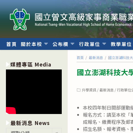
跳
轉
至
主
要
內
首頁
關於本校
公布欄
行政單位
教學單
容
首頁
/
最新消息
/
國立澎湖科技大
媒體專區 Media
國立澎湖科技大學
Post
升學資訊
/
最新消息
/
行政單位
category:
本校四年制日間部運動績
報名方式：請至本校「單獨招生
成報名、繳費程序及郵
最新消息 News
招生名額、報考資格、
最
選取分類