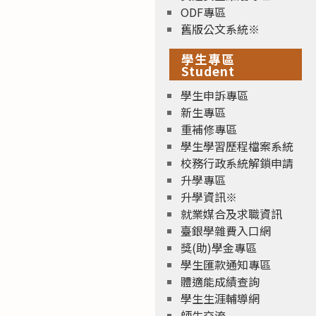
ODF專區
舊版公文系統※
學生專區
Student
學生申訴專區
新生專區
重補修專區
學生學習歷程檔案系統
校務行政系統解鎖申請
升學專區
升學資訊※
就業媒合及求職資訊
臺銀學雜費入口網
獎(助)學金專區
學生匯款通知專區
體適能成績查詢
學生生涯輔導網
師生交流