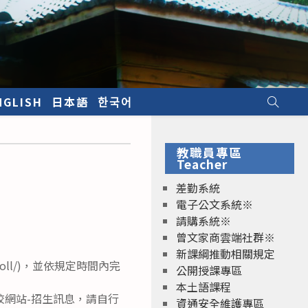
NGLISH
日本語
한국어
教職員專區
Teacher
差勤系統
電子公文系統※
請購系統※
曾文家商雲端社群※
新課綱推動相關規定
roll/)，並依規定時間內完
公開授課專區
本土語課程
網站-招生訊息，請自行
資通安全維護專區