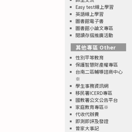
Easy test線上學習
英語線上學習
圖書館電子書
圖書館小論文專區
閱讀存摺推廣活動
其他專區 Other
性別平等教育
保護智慧財產權專區
台南二區輔導諮商中心
※
學生事務資訊網
移民署ICERD專區
國教署公文公告平台
家庭教育專區※
代收代辦費
即測即評及發證
曾家大事記