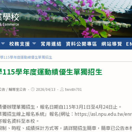
位
校務支援
常用連結
資料公開專區
網站導覽
E
學115學年度運動績優生單獨招生
115學年度運動績優生單獨招生
Post
Post
公告
/
輔導室公告
2026/04/13
twvstn701
published:
author:
優辦理單獨招生，報名日期自115年3月1日至4月24日止。
線上報名系統」報名(網址：https://asl.npu.edu.tw/en
寄報名資料至本校。
限制、時程、成績採計方式等，請詳閱招生簡章，簡章已公告本校