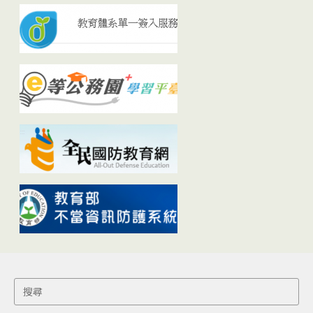
Search
for: