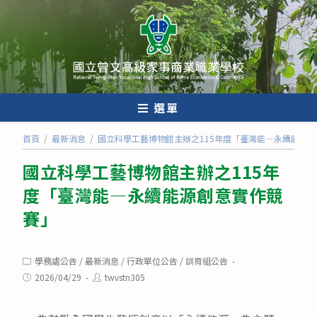
跳
轉
至
主
要
內
選單
容
首頁
/
最新消息
/
國立科學工藝博物館主辦之115年度「臺灣能―永續能源
國立科學工藝博物館主辦之115年
度「臺灣能―永續能源創意實作競
賽」
Post
學務處公告
/
最新消息
/
行政單位公告
/
訓育組公告
category:
Post
Post
2026/04/29
twvstn305
published:
author: