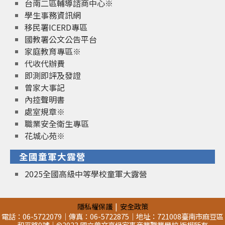
台南二區輔導諮商中心※
學生事務資訊網
移民署ICERD專區
國教署公文公告平台
家庭教育專區※
代收代辦費
即測即評及發證
曾家大事記
內控聲明書
處室規章※
職業安全衛生專區
花城心苑※
全國童軍大露營
2025全國高級中等學校童軍大露營
隱私權保護
安全政策
電話：06-5722079｜傳真：06-5722875｜地址：721008臺南市麻豆區
和平路9號｜©2023 國立曾文高級家事商業職業學校 版權所有