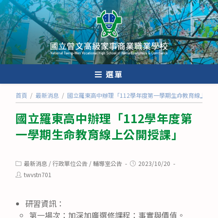
跳
轉
至
主
要
內
選單
容
首頁
/
最新消息
/
國立羅東高中辦理「112學年度第一學期生命教育線上公
國立羅東高中辦理「112學年度第
一學期生命教育線上公開授課」
Post
Post
最新消息
/
行政單位公告
/
輔導室公告
2023/10/20
category:
published:
Post
twvstn701
author:
研習資訊：
第一場次：加深加廣選修課程：事實與價值。