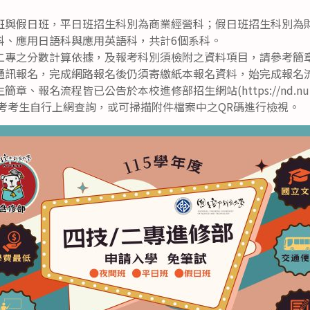
班與假日班，平日班招生科別為商業經營科；假日班招生科別為
科、應用日語科與應用英語科，共計6個系科。
二專之分數計算依據，及報考科別須檢附之資料項目，請參考簡
通訊報名，完成網路報名後仍須寄繳紙本報名資料，始完成報名
報名流程皆已公告於本校進修部招生網站(https://nd.nutc.edu
迎欲報考考生自行上網查詢，或可掃描附件檔案中之QR碼進行檢視。