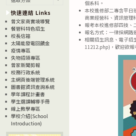
個系科。
新
本校進修部二專含平日
快速連結 Links
消
商業經營科、資訊管理
息
曾文家商實境導覽
報考本校進修部四技、
News
餐管科特色招生
報名方式：一律採網路
校長信箱
相關招生訊息、電子招生簡章、
太陽能發電回饋金
11212.php)，歡
疫情專區
失物招領專區
曾家新聞剪報
校務行政系統
主網頁後端管理系統
圖書館資訊查詢系統
學年課程計畫書
學生選課輔導手冊
線上教學專區
學校介紹(School
Introduction)