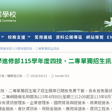
位
校務支援
常用連結
資料公開專區
網站導覽
E
學進修部115學年度四技、二專單獨招生訊息
進修部115學年度四技、二專單獨招生訊
Post
Post
公告
/
輔導室公告
2026/04/13
twvstn701
published:
author:
度四技、二專單獨招生電子招生簡章已開放免費下載，各系皆免筆
網路報名時間為115年4月8日(星期三)12:00起至115年8月7日
科有資訊管理系、企業管理系、國際貿易與經營系、商業經營系
務金融系、會計資訊系、保險金融系、應用英語系、資訊工程系、