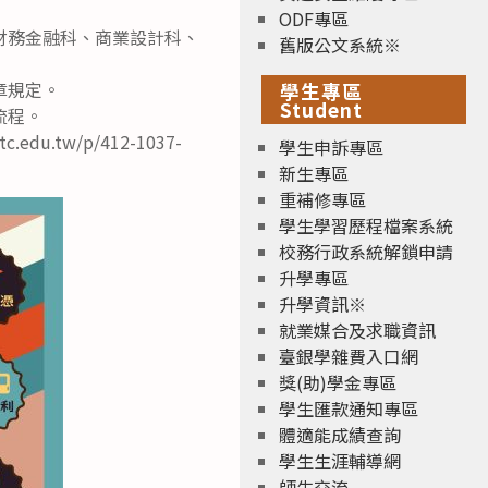
ODF專區
財務金融科、商業設計科、
舊版公文系統※
章規定。
學生專區
Student
流程。
.tw/p/412-1037-
學生申訴專區
新生專區
重補修專區
學生學習歷程檔案系統
校務行政系統解鎖申請
升學專區
升學資訊※
就業媒合及求職資訊
臺銀學雜費入口網
獎(助)學金專區
學生匯款通知專區
體適能成績查詢
學生生涯輔導網
師生交流