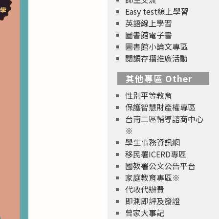
Easy test線上學習
英語線上學習
圖書館電子書
圖書館小論文專區
閱讀存摺推廣活動
其他專區 Other
性別平等教育
保護智慧財產權專區
台南二區輔導諮商中心
※
學生事務資訊網
移民署ICERD專區
國教署公文公告平台
家庭教育專區※
代收代辦費
即測即評及發證
曾家大事記