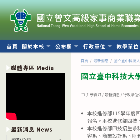
跳
轉
至
主
要
內
首頁
關於本校
公布欄
行政單位
教學單
容
首頁
/
最新消息
/
國立臺中科技大
媒體專區 Media
國立臺中科技大學
Post
升學資訊
/
最新消息
/
行政單位
category:
本校進修部115學年
報名。本校進修部四技、二專
本校進修部四技招生系
最新消息 News
容系、商業設計系、財
最
選取分類