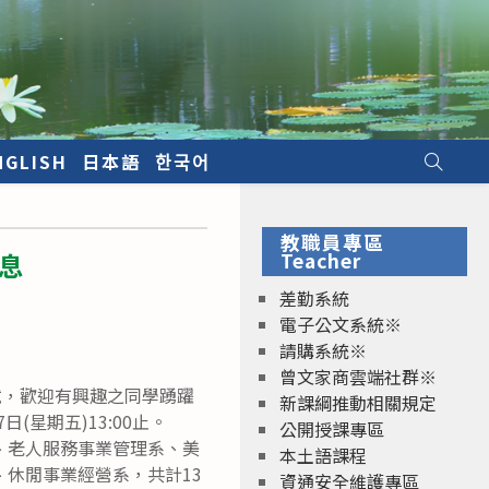
NGLISH
日本語
한국어
教職員專區
息
Teacher
差勤系統
電子公文系統※
請購系統※
曾文家商雲端社群※
試，歡迎有興趣之同學踴躍
新課綱推動相關規定
(星期五)13:00止。
公開授課專區
、老人服務事業管理系、美
本土語課程
休閒事業經營系，共計13
資通安全維護專區