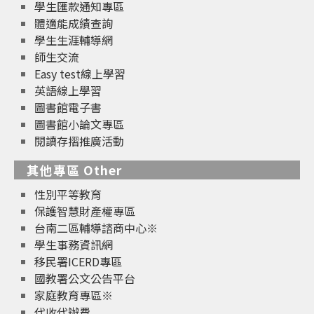
學生匯款通知專區
體適能成績查詢
學生生涯輔導網
師生交流
Easy test線上學習
英語線上學習
圖書館電子書
圖書館小論文專區
閱讀存摺推廣活動
其他專區 Other
性別平等教育
保護智慧財產權專區
台南二區輔導諮商中心※
學生事務資訊網
移民署ICERD專區
國教署公文公告平台
家庭教育專區※
代收代辦費