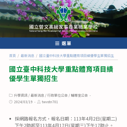
跳
轉
至
主
要
內
選單
容
首頁
/
最新消息
/
國立臺中科技大學重點體育項目績優學生單獨招生
國立臺中科技大學重點體育項目績
優學生單獨招生
Post
升學資訊
/
最新消息
/
行政單位公告
/
輔導室公告
category:
Post
Post
2024/03/19
twvstn701
published:
author:
採網路報名方式，報名日期：113年4月2日(星期二)
下午2時起至113年4月17日(星期三)下午17時止。