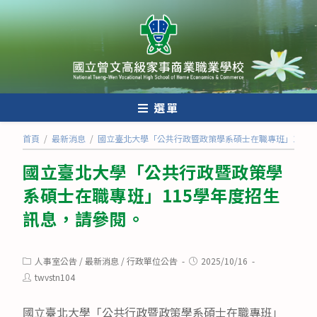
跳
轉
至
主
要
內
選單
容
首頁
/
最新消息
/
國立臺北大學「公共行政暨政策學系碩士在職專班」115
國立臺北大學「公共行政暨政策學
系碩士在職專班」115學年度招生
訊息，請參閱。
Post
Post
人事室公告
/
最新消息
/
行政單位公告
2025/10/16
category:
published:
Post
twvstn104
author:
國立臺北大學「公共行政暨政策學系碩士在職專班」