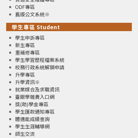
ODF專區
舊版公文系統※
學生專區 Student
學生申訴專區
新生專區
重補修專區
學生學習歷程檔案系統
校務行政系統解鎖申請
升學專區
升學資訊※
就業媒合及求職資訊
臺銀學雜費入口網
獎(助)學金專區
學生匯款通知專區
體適能成績查詢
學生生涯輔導網
師生交流