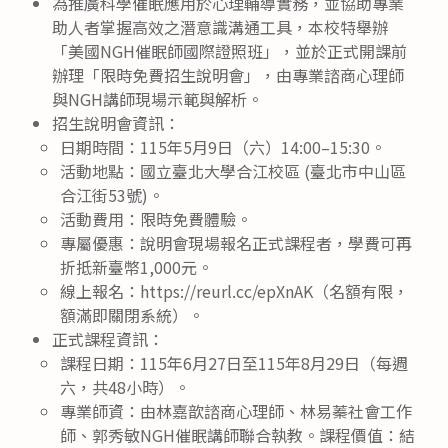
為推廣科學催眠應用於心理輔導實務，並協助專業
助人者掌握高效之潛意識溝通工具，本校特舉辦
「美國NGH催眠師國際證照班」，並於正式開課前
辦理「限時免費招生說明會」，由專業諮商心理師
與NGH講師現場示範與解析。
招生說明會資訊：
日期時間：115年5月9日（六）14:00–15:30。
活動地點：國立臺北大學合江校區 (臺北市中山區
合江街53號)。
活動費用：限時免費體驗。
專屬優惠：說明會現場報名正式課程者，學費可再
折抵新臺幣1,000元。
線上報名：https://reurl.cc/epXnAK（名額有限，
額滿即關閉系統）。
正式課程資訊：
課程日期：115年6月27日至115年8月29日（每週
六，共48小時）。
專業師資：由林嘉歆諮商心理師、林易蓁社會工作
師、郭秀敏NGH催眠講師聯合執教。課程價值：結