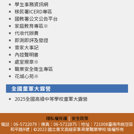
學生事務資訊網
移民署ICERD專區
國教署公文公告平台
家庭教育專區※
代收代辦費
即測即評及發證
曾家大事記
內控聲明書
處室規章※
職業安全衛生專區
花城心苑※
全國童軍大露營
2025全國高級中等學校童軍大露營
隱私權保護
安全政策
電話：06-5722079｜傳真：06-5722875｜地址：721008臺南市麻豆區
和平路9號｜©2023 國立曾文高級家事商業職業學校 版權所有