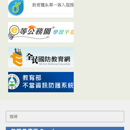
Search
for: