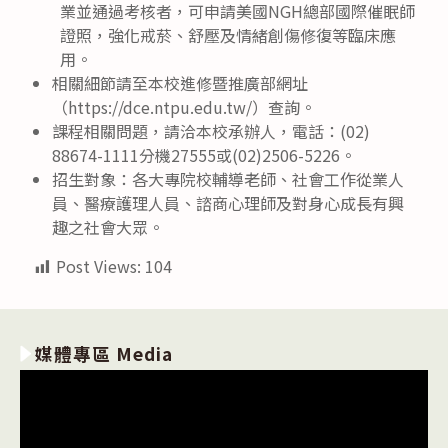
業並通過考核者，可申請美國NGH總部國際催眠師
證照，強化戒菸、舒壓及情緒創傷修復等臨床應
用。
相關細節請至本校進修暨推廣部網址
（https://dce.ntpu.edu.tw/）查詢。
課程相關問題，請洽本校承辦人，電話：(02)
88674-1111分機27555或(02)2506-5226。
招生對象：各大專院校輔導老師、社會工作從業人
員、醫療護理人員、諮商心理師及對身心成長有興
趣之社會大眾。
Post Views:
104
媒體專區 Media