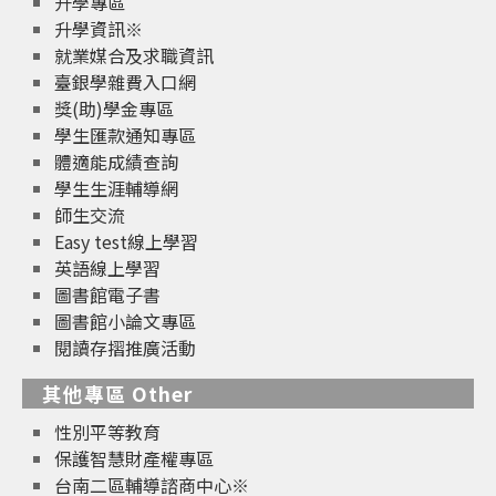
升學專區
升學資訊※
就業媒合及求職資訊
臺銀學雜費入口網
獎(助)學金專區
學生匯款通知專區
體適能成績查詢
學生生涯輔導網
師生交流
Easy test線上學習
英語線上學習
圖書館電子書
圖書館小論文專區
閱讀存摺推廣活動
其他專區 Other
性別平等教育
保護智慧財產權專區
台南二區輔導諮商中心※