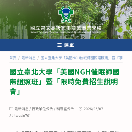
跳
轉
至
主
要
內
選單
容
首頁
/
最新消息
/
國立臺北大學「美國NGH催眠師國際證照班」暨「限時免
國立臺北大學「美國NGH催眠師國
際證照班」暨「限時免費招生說明
會」
Post
Post
最新消息
/
行政單位公告
/
輔導室公告
2026/05/07
category:
published:
Post
twvstn701
author: