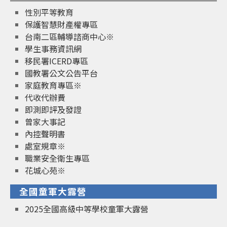
性別平等教育
保護智慧財產權專區
台南二區輔導諮商中心※
學生事務資訊網
移民署ICERD專區
國教署公文公告平台
家庭教育專區※
代收代辦費
即測即評及發證
曾家大事記
內控聲明書
處室規章※
職業安全衛生專區
花城心苑※
全國童軍大露營
2025全國高級中等學校童軍大露營