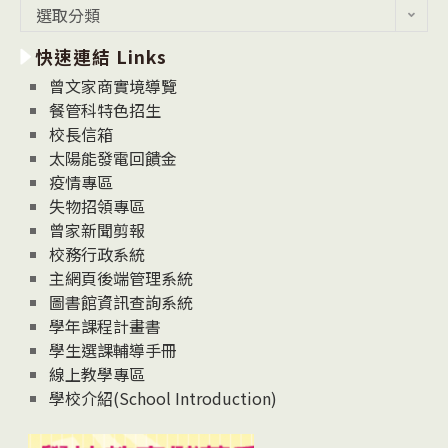
最
選取分類
新
快速連結 Links
消
息
曾文家商實境導覽
News
餐管科特色招生
校長信箱
太陽能發電回饋金
疫情專區
失物招領專區
曾家新聞剪報
校務行政系統
主網頁後端管理系統
圖書館資訊查詢系統
學年課程計畫書
學生選課輔導手冊
線上教學專區
學校介紹(School Introduction)