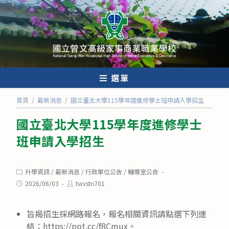
跳
轉
至
主
要
內
選單
容
首頁
/
最新消息
/
國立臺北大學115學年度進修學士班申請入學招生
國立臺北大學115學年度進修學士
班申請入學招生
Post
升學資訊
/
最新消息
/
行政單位公告
/
輔導室公告
category:
Post
Post
2026/06/03
twvstn701
published:
author:
旨揭招生採網路報名，報名相關資訊請點選下列連
結：https://ppt.cc/f8Cmux。