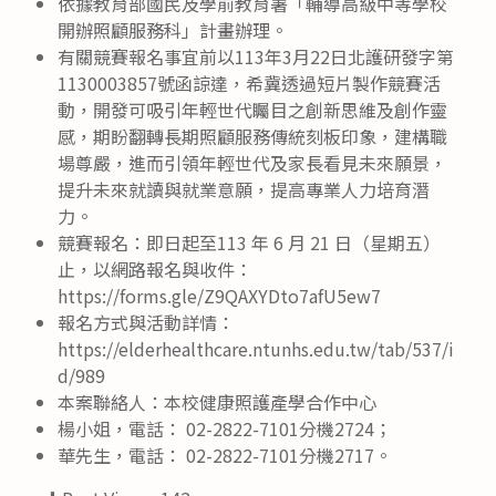
依據教育部國民及學前教育署「輔導高級中等學校
開辦照顧服務科」計畫辦理。
有關競賽報名事宜前以113年3月22日北護研發字第
1130003857號函諒達，希冀透過短片製作競賽活
動，開發可吸引年輕世代矚目之創新思維及創作靈
感，期盼翻轉長期照顧服務傳統刻板印象，建構職
場尊嚴，進而引領年輕世代及家長看見未來願景，
提升未來就讀與就業意願，提高專業人力培育潛
力。
競賽報名：即日起至113 年 6 月 21 日（星期五）
止，以網路報名與收件：
https://forms.gle/Z9QAXYDto7afU5ew7
報名方式與活動詳情：
https://elderhealthcare.ntunhs.edu.tw/tab/537/i
d/989
本案聯絡人：本校健康照護產學合作中心
楊小姐，電話： 02-2822-7101分機2724；
華先生，電話： 02-2822-7101分機2717。