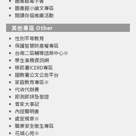
圖書館電子書
圖書館小論文專區
閱讀存摺推廣活動
其他專區 Other
性別平等教育
保護智慧財產權專區
台南二區輔導諮商中心※
學生事務資訊網
移民署ICERD專區
國教署公文公告平台
家庭教育專區※
代收代辦費
即測即評及發證
曾家大事記
內控聲明書
處室規章※
職業安全衛生專區
花城心苑※