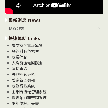
最新消息 News
最
選取分類
新
快速連結 Links
消
息
曾文家商實境導覽
News
餐管科特色招生
校長信箱
太陽能發電回饋金
疫情專區
失物招領專區
曾家新聞剪報
校務行政系統
主網頁後端管理系統
圖書館資訊查詢系統
學年課程計畫書