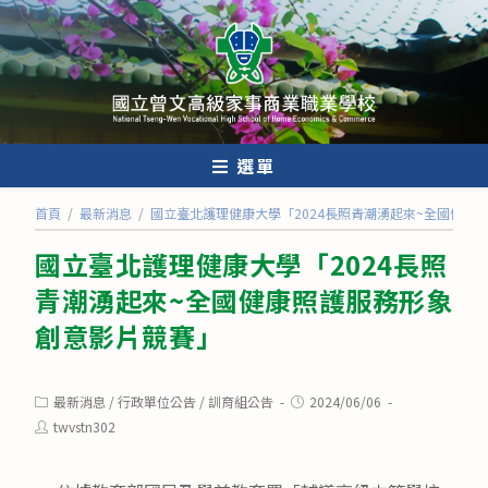
跳
轉
至
主
要
內
選單
容
首頁
/
最新消息
/
國立臺北護理健康大學「2024長照青潮湧起來~全國健康
國立臺北護理健康大學「2024長照
青潮湧起來~全國健康照護服務形象
創意影片競賽」
Post
Post
最新消息
/
行政單位公告
/
訓育組公告
2024/06/06
category:
published:
Post
twvstn302
author: