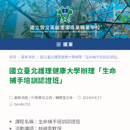
跳
轉
至
主
要
內
選單
容
首頁
/
最新消息
/
國立臺北護理健康大學辦理「生命捕手培訓認證班」
國立臺北護理健康大學辦理「生命
捕手培訓認證班」
Post
Post
最新消息
/
行政單位公告
/
輔導室公告
2024/04/17
category:
published:
Post
twvstn701
author:
課程名稱：生命捕手培訓認證班
活動講師：林綺雲教授