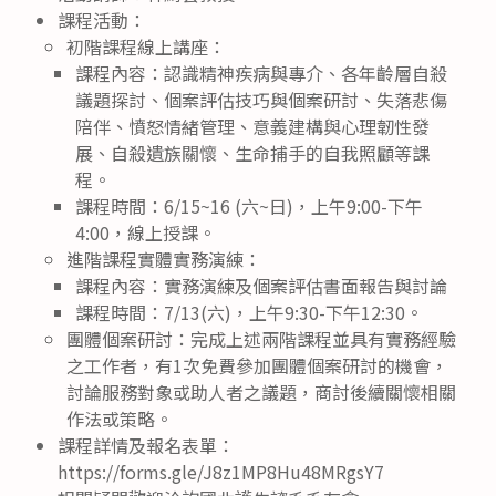
課程活動：
初階課程線上講座：
課程內容：認識精神疾病與專介、各年齡層自殺
議題探討、個案評估技巧與個案研討、失落悲傷
陪伴、憤怒情緒管理、意義建構與心理韌性發
展、自殺遺族關懷、生命捕手的自我照顧等課
程。
課程時間：6/15~16 (六~日)，上午9:00-下午
4:00，線上授課。
進階課程實體實務演練：
課程內容：實務演練及個案評估書面報告與討論
課程時間：7/13(六)，上午9:30-下午12:30。
團體個案研討：完成上述兩階課程並具有實務經驗
之工作者，有1次免費參加團體個案研討的機會，
討論服務對象或助人者之議題，商討後續關懷相關
作法或策略。
課程詳情及報名表單：
https://forms.gle/J8z1MP8Hu48MRgsY7