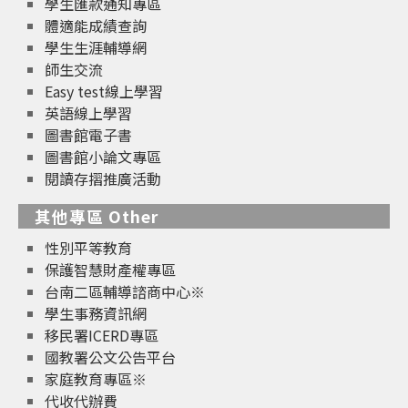
學生匯款通知專區
體適能成績查詢
學生生涯輔導網
師生交流
Easy test線上學習
英語線上學習
圖書館電子書
圖書館小論文專區
閱讀存摺推廣活動
其他專區 Other
性別平等教育
保護智慧財產權專區
台南二區輔導諮商中心※
學生事務資訊網
移民署ICERD專區
國教署公文公告平台
家庭教育專區※
代收代辦費