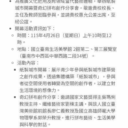
為推廣文化近用及跨領域當代藝術體驗，舉辦紙製
城市開幕暨奇幻拼布創作分享會，敬邀貴校校長、
主任及教師蒞臨參與，並請貴校惠允公差出席，至
紉公誼。
開幕活動資訊如下：
時間：115年4月26日（星期日）上午10時至12
時。
地點：國立臺南生活美學館 2館第二、第三展覽室
（臺南市中西區中華西路二段34號）。
活動內容：
紙製城市開幕：展示青少年參與紙製城市建築營
之創作成果，透過集體構築「紙製城市」，參與
者從空間使用者轉變為空間的創作者，以建立對
生活環境的想像力。
奇幻拼布創作分享：邀請國家文藝獎得主吳瑪悧
教授主持、纖維藝術家劉棟主講，與談人國立臺
灣美術館前館長廖仁義教授及國立高雄師範大學
物理學系郭榮升教授，進行拼布藝術、生活美學
與科學的對話。