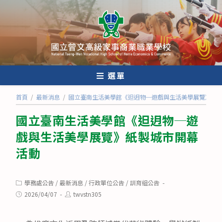
跳
轉
至
主
要
內
選單
容
首頁
/
最新消息
/
國立臺南生活美學館《𨑨迌物─遊戲與生活美學展覽》紙
國立臺南生活美學館《𨑨迌物─遊
戲與生活美學展覽》紙製城市開幕
活動
Post
學務處公告
/
最新消息
/
行政單位公告
/
訓育組公告
category:
Post
Post
2026/04/07
twvstn305
published:
author: