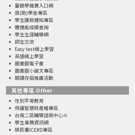
臺銀學雜費入口網
獎(助)學金專區
學生匯款通知專區
體適能成績查詢
學生生涯輔導網
師生交流
Easy test線上學習
英語線上學習
圖書館電子書
圖書館小論文專區
閱讀存摺推廣活動
其他專區 Other
性別平等教育
保護智慧財產權專區
台南二區輔導諮商中心※
學生事務資訊網
移民署ICERD專區