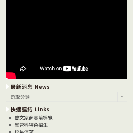
最新消息 News
最
選取分類
新
快速連結 Links
消
息
曾文家商實境導覽
News
餐管科特色招生
校長信箱