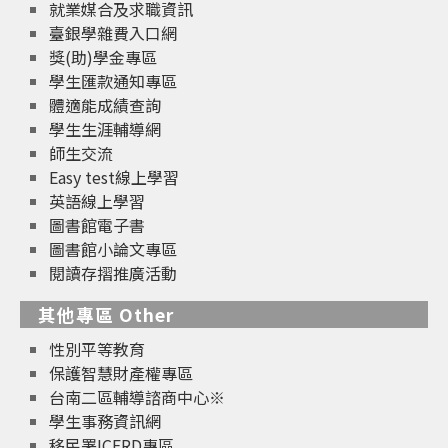
就業媒合及求職資訊
臺銀學雜費入口網
獎(助)學金專區
學生匯款通知專區
體適能成績查詢
學生生涯輔導網
師生交流
Easy test線上學習
英語線上學習
圖書館電子書
圖書館小論文專區
閱讀存摺推廣活動
其他專區 Other
性別平等教育
保護智慧財產權專區
台南二區輔導諮商中心※
學生事務資訊網
移民署ICERD專區