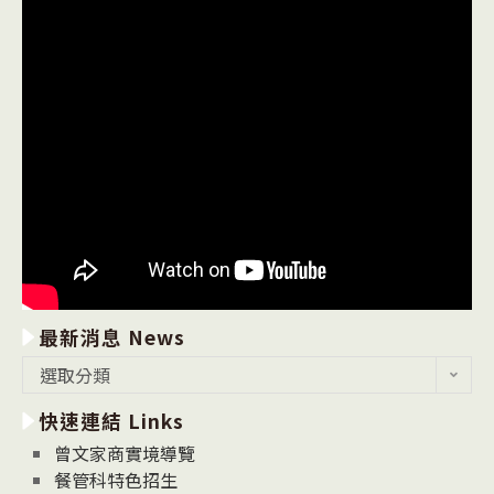
最新消息 News
最
選取分類
新
快速連結 Links
消
息
曾文家商實境導覽
News
餐管科特色招生