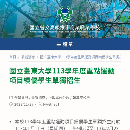
跳
轉
至
主
要
內
選單
容
首頁
/
最新消息
/
國立臺東大學113學年度重點運動項目績優學生單獨招生
國立臺東大學113學年度重點運動
項目績優學生單獨招生
Post
升學資訊
/
最新消息
/
行政單位公告
/
輔導室公告
category:
Post
Post
2023/11/27
twvstn701
published:
author:
本校113學年度重點運動項目績優學生單獨招生訂於
113年1月11日（星期四）上午9時起至113年2月23