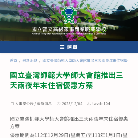
跳
轉
至
主
要
內
選單
容
首頁
/
最新消息
/
國立臺灣師範大學師大會館推出三天兩夜年末住宿優惠方
國立臺灣師範大學師大會館推出三
天兩夜年末住宿優惠方案
Post
Post
Post
人事室公告
/
最新消息
2023/12/04
twvstn104
category:
published:
author:
國立臺灣師範大學師大會館推出三天兩夜年末住宿優惠
方案
優惠期間為112年12月29日(星期五)至113年1月1日(星