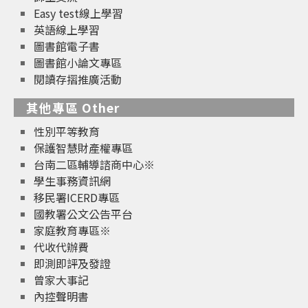
Easy test線上學習
英語線上學習
圖書館電子書
圖書館小論文專區
閱讀存摺推廣活動
其他專區 Other
性別平等教育
保護智慧財產權專區
台南二區輔導諮商中心※
學生事務資訊網
移民署ICERD專區
國教署公文公告平台
家庭教育專區※
代收代辦費
即測即評及發證
曾家大事記
內控聲明書